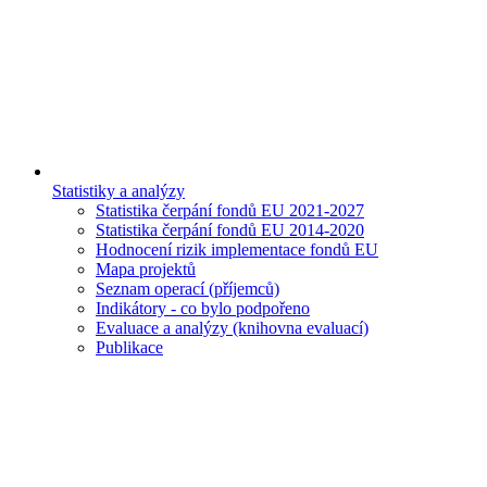
Statistiky a analýzy
Statistika čerpání fondů EU 2021-2027
Statistika čerpání fondů EU 2014-2020
Hodnocení rizik implementace fondů EU
Mapa projektů
Seznam operací (příjemců)
Indikátory - co bylo podpořeno
Evaluace a analýzy (knihovna evaluací)
Publikace