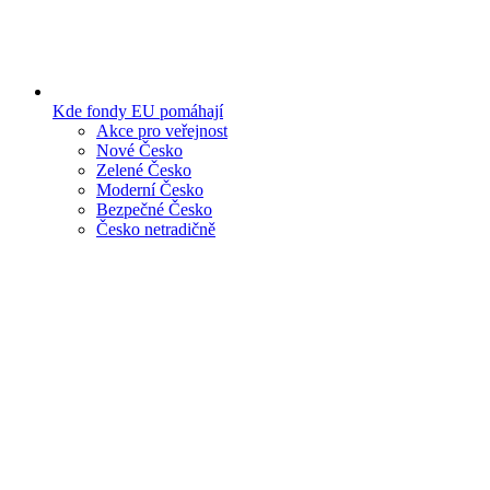
Kde fondy EU pomáhají
Akce pro veřejnost
Nové Česko
Zelené Česko
Moderní Česko
Bezpečné Česko
Česko netradičně