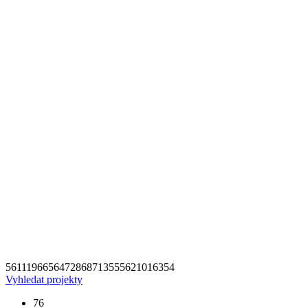
56
111
96
65
64
72
86
87
135
55
62
101
63
54
Vyhledat projekty
76