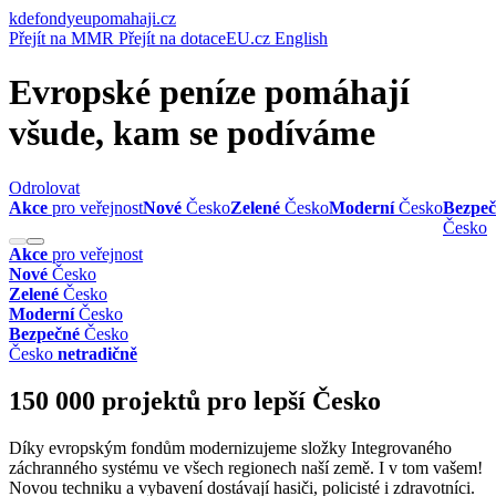
kde
fondyeu
pomahaji.cz
Přejít na MMR
Přejít na dotaceEU.cz
English
Evropské peníze
pomáhají
všude,
kam se podíváme
Odrolovat
Akce
pro veřejnost
Nové
Česko
Zelené
Česko
Moderní
Česko
Bezpeč
Česko
Akce
pro veřejnost
Nové
Česko
Zelené
Česko
Moderní
Česko
Bezpečné
Česko
Česko
netradičně
150 000 projektů pro lepší Česko
Díky evropským fondům modernizujeme složky Integrovaného
záchranného systému ve všech regionech naší země. I v tom vašem!
Novou techniku a vybavení dostávají hasiči, policisté i zdravotníci.