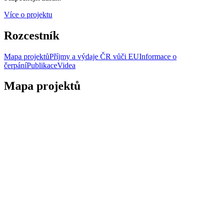
Více o projektu
Rozcestník
Mapa projektů
Příjmy a výdaje ČR vůči EU
Informace o
čerpání
Publikace
Videa
Mapa projektů