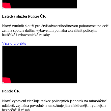
Letecká služba Policie ČR
Nový vrtulník slouží pro čtyřiadvacetihodinovou pohotovost po celé
zemi a spolu s dalším vybavením pomáhá zkvalitnit policejní,
hasičské i zdravotnické zásahy.
Více o projektu
Policie ČR
Nové vybavení zlepšuje reakce policejních jednotek na mimořádné
události, zejména povodně, a umožňuje jim efektivnější, rychlejší a
bezpečnější zásah.