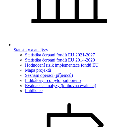
Statistiky a analýzy
Statistika čerpání fondů EU 2021-2027
Statistika čerpání fondů EU 2014-2020
Hodnocení rizik implementace fondů EU
Mapa projektů
Seznam operací (příjemců)
Indikátory - co bylo podpořeno
Evaluace a analýzy (knihovna evaluací)
Publikace