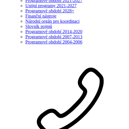
Programové období 2021-2027
Unijní programy 2021-2027
Programové období 2028+
Finanční nástroje
Národní orgán pro koordinaci
Slovník pojmů
Programové období 2014-2020
Programové období 2007-2013
Programové období 2004-2006