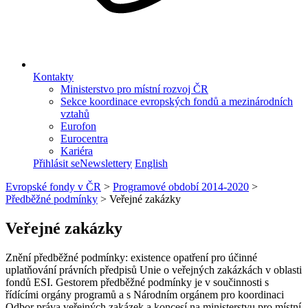
Kontakty
Ministerstvo pro místní rozvoj ČR
Sekce koordinace evropských fondů a mezinárodních
vztahů
Eurofon
Eurocentra
Kariéra
Přihlásit se
Newslettery
English
Evropské fondy v ČR
>
Programové období 2014-2020
>
Předběžné podmínky
>
Veřejné zakázky
Veřejné zakázky
Znění předběžné podmínky: existence opatření pro účinné
uplatňování právních předpisů Unie o veřejných zakázkách v oblasti
fondů ESI. Gestorem předběžné podmínky je v součinnosti s
řídícími orgány programů a s Národním orgánem pro koordinaci
Odbor práva veřejných zakázek a koncesí na ministerstvu pro místní