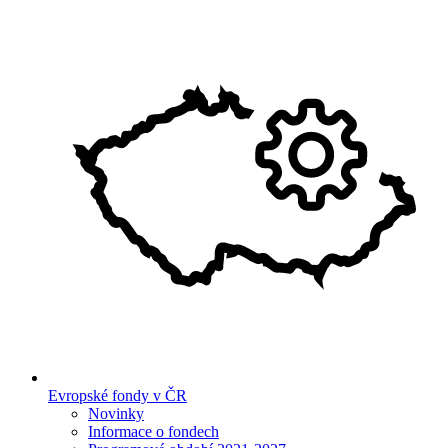
Evropské fondy v ČR
Novinky
Informace o fondech