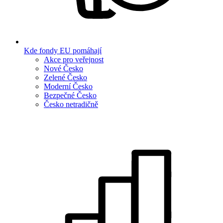
Kde fondy EU pomáhají
Akce pro veřejnost
Nové Česko
Zelené Česko
Moderní Česko
Bezpečné Česko
Česko netradičně