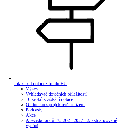
Jak získat dotaci z fondů EU
Výzvy
Vyhledávač dotačních příležitostí
10 kroků k získání dotace
Online kurz projektového řízení
Podcasty
Akce
Abeceda fondů EU 2021-2027 - 2. aktualizované
vydání