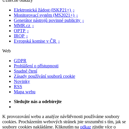
Užitečné odkazy
Elektronická žádost (ISKP21+)

Monitorovací systém (MS2021+)

Generátor nástrojů povinné publicity

MMR.cz

OPTP

IROP

Evropská komise v ČR

Web
GDPR
Prohlášení o přístupnosti
Snadné čtení
Zásady používání souborů cookie
Novinky
RSS
Mapa webu
Sledujte nás a odebírejte
K provozování webu a analýze návštěvnosti používáme soubory
cookies. Procházením webových stránek jste srozuměni s tím, jak se
soubory cookies nakládáme. Kliknutím na
odkaz
zjistíte více o