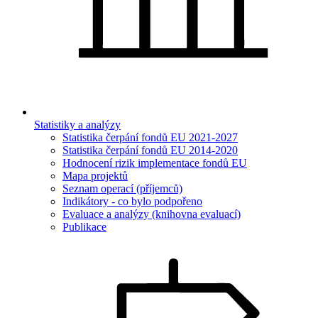
Statistiky a analýzy
Statistika čerpání fondů EU 2021-2027
Statistika čerpání fondů EU 2014-2020
Hodnocení rizik implementace fondů EU
Mapa projektů
Seznam operací (příjemců)
Indikátory - co bylo podpořeno
Evaluace a analýzy (knihovna evaluací)
Publikace