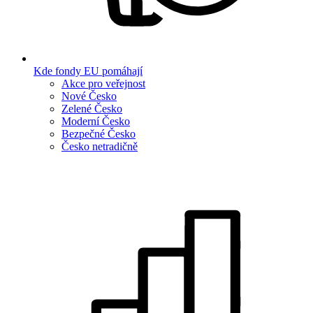
Kde fondy EU pomáhají
Akce pro veřejnost
Nové Česko
Zelené Česko
Moderní Česko
Bezpečné Česko
Česko netradičně