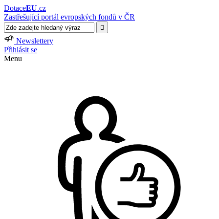
Dotace
EU
.cz
Zastřešující portál evropských fondů v ČR
Newslettery
Přihlásit se
Menu