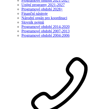
Programové období 2021-2027
Unijní programy 2021-2027
Programové období 2028+
Finanční nástroje
Národní orgán pro koordinaci
Slovník pojmů
Programové období 2014-2020
Programové období 2007-2013
Programové období 2004-2006