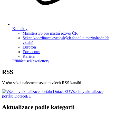
Kontakty
Ministerstvo pro místní rozvoj ČR
Sekce koordinace evropských fondů a mezinárodních
vztahů
Eurofon
Eurocentra
Kariéra
Přihlásit se
Newslettery
RSS
V této sekci naleznete seznam všech RSS kanálů.
Všechny aktualizace
portálu DotaceEU
Aktualizace podle kategorií