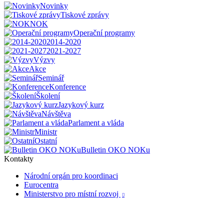
Novinky
Tiskové zprávy
NOK
Operační programy
2014-2020
2021-2027
Výzvy
Akce
Seminář
Konference
Školení
Jazykový kurz
Návštěva
Parlament a vláda
Ministr
Ostatní
Bulletin OKO NOKu
Kontakty
Národní orgán pro koordinaci
Eurocentra
Ministerstvo pro místní rozvoj
