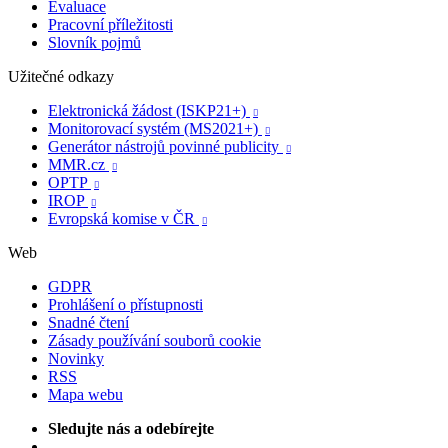
Evaluace
Pracovní příležitosti
Slovník pojmů
Užitečné odkazy
Elektronická žádost (ISKP21+)

Monitorovací systém (MS2021+)

Generátor nástrojů povinné publicity

MMR.cz

OPTP

IROP

Evropská komise v ČR

Web
GDPR
Prohlášení o přístupnosti
Snadné čtení
Zásady používání souborů cookie
Novinky
RSS
Mapa webu
Sledujte nás a odebírejte