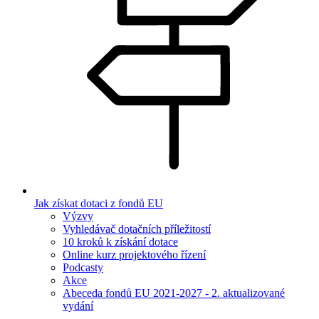
Jak získat dotaci z fondů EU
Výzvy
Vyhledávač dotačních příležitostí
10 kroků k získání dotace
Online kurz projektového řízení
Podcasty
Akce
Abeceda fondů EU 2021-2027 - 2. aktualizované
vydání