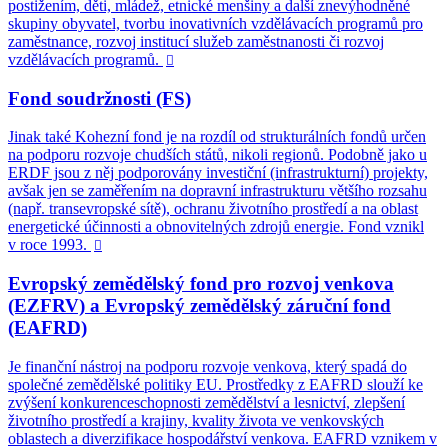
postižením, děti, mládež, etnické menšiny a další znevýhodněné
skupiny obyvatel, tvorbu inovativních vzdělávacích programů pro
zaměstnance, rozvoj institucí služeb zaměstnanosti či rozvoj
vzdělávacích programů.

Fond soudržnosti (FS)
Jinak také Kohezní fond je na rozdíl od strukturálních fondů určen
na podporu rozvoje chudších států, nikoli regionů. Podobně jako u
ERDF jsou z něj podporovány investiční (infrastrukturní) projekty,
avšak jen se zaměřením na dopravní infrastrukturu většího rozsahu
(např. transevropské sítě), ochranu životního prostředí a na oblast
energetické účinnosti a obnovitelných zdrojů energie. Fond vznikl
v roce 1993.

Evropský zemědělský fond pro rozvoj venkova
(EZFRV) a Evropský zemědělský záruční fond
(EAFRD)
Je finanční nástroj na podporu rozvoje venkova, který spadá do
společné zemědělské politiky EU. Prostředky z EAFRD slouží ke
zvýšení konkurenceschopnosti zemědělství a lesnictví, zlepšení
životního prostředí a krajiny, kvality života ve venkovských
oblastech a diverzifikace hospodářství venkova. EAFRD vznikem v