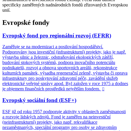
specificky zaměřených nadnárodních fondů zřizovaných Evropskou
unií.
Evropské fondy
Evropský fond pro regionální rozvoj (EFRR)
Zaměřuje se na modernizaci a posilování hospodářství.
Podporovány jsou investiční (infrastrukturní) projekty, jako je např.
výstavba silnic a železnic, odstraňování ekologických zátěží,
budování stokových systémů, podpora inovačního potenciálu
podnikatelů, rozvoj a obnova sportovních areálů, rekonstrukce
kulturních památek, výsadba regenerační zeleně, výstavba či oprava
infrastruktury pro poskytování zdravotní péče, zavádění služeb
elektronické veřejné správy apod. Byl založen v roce 1975 a dodnes
je objemem finančních prostředků největším fondem.

Evropský sociální fond (ESF+)
ESF již od roku 1957 podporuje aktivity v oblastech zaměstnanosti
a rozvoje lidských zdrojů. Fond je zaměřen na neinvestiční
(neinfrastrukturní) projekty, jako např. rekvalifikace
nezaměstnaných, speciální programy pro osoby se zdravotním