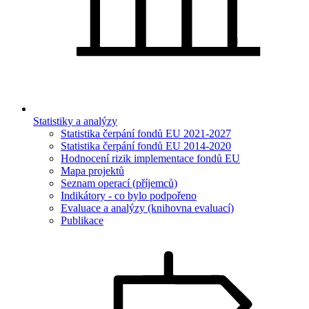
Statistiky a analýzy
Statistika čerpání fondů EU 2021-2027
Statistika čerpání fondů EU 2014-2020
Hodnocení rizik implementace fondů EU
Mapa projektů
Seznam operací (příjemců)
Indikátory - co bylo podpořeno
Evaluace a analýzy (knihovna evaluací)
Publikace