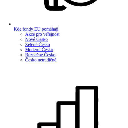
Kde fondy EU pomáhají
Akce pro veřejnost
Nové Česko
Zelené Česko
Moderní Česko
Bezpečné Česko
Česko netradičně