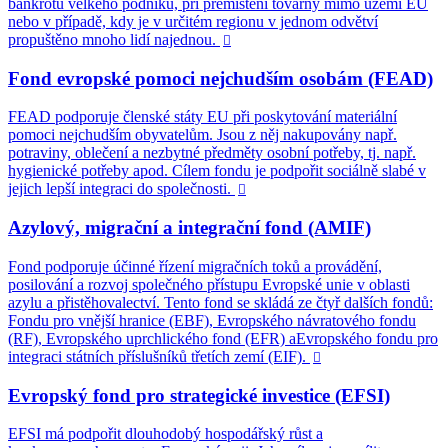
bankrotu velkého podniku, při přemístění továrny mimo území EU
nebo v případě, kdy je v určitém regionu v jednom odvětví
propuštěno mnoho lidí najednou.

Fond evropské pomoci nejchudším osobám (FEAD)
FEAD podporuje členské státy EU při poskytování materiální
pomoci nejchudším obyvatelům. Jsou z něj nakupovány např.
potraviny, oblečení a nezbytné předměty osobní potřeby, tj. např.
hygienické potřeby apod. Cílem fondu je podpořit sociálně slabé v
jejich lepší integraci do společnosti.

Azylový, migrační a integrační fond (AMIF)
Fond podporuje účinné řízení migračních toků a provádění,
posilování a rozvoj společného přístupu Evropské unie v oblasti
azylu a přistěhovalectví. Tento fond se skládá ze čtyř dalších fondů:
Fondu pro vnější hranice (EBF), Evropského návratového fondu
(RF), Evropského uprchlického fond (EFR) aEvropského fondu pro
integraci státních příslušníků třetích zemí (EIF).

Evropský fond pro strategické investice (EFSI)
EFSI má podpořit dlouhodobý hospodářský růst a