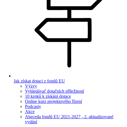
Jak získat dotaci z fondů EU
Výzvy
Vyhledávač dotačních příležitostí
10 kroků k získání dotace
Online kurz projektového řízení
Podcasty
Akce
Abeceda fondů EU 2021-2027 - 2. aktualizované
vydání