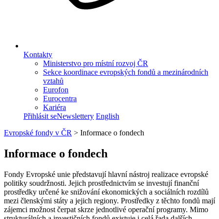
Kontakty
Ministerstvo pro místní rozvoj ČR
Sekce koordinace evropských fondů a mezinárodních
vztahů
Eurofon
Eurocentra
Kariéra
Přihlásit se
Newslettery
English
Evropské fondy v ČR
>
Informace o fondech
Informace o fondech
Fondy Evropské unie představují hlavní nástroj realizace evropské
politiky soudržnosti. Jejich prostřednictvím se investují finanční
prostředky určené ke snižování ekonomických a sociálních rozdílů
mezi členskými státy a jejich regiony. Prostředky z těchto fondů mají
zájemci možnost čerpat skrze jednotlivé operační programy. Mimo
strukturálních a investičních fondů existuje i celá řada dalších