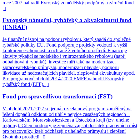
roce 2007 nahradil Evropský zemědělský podpůrný a záruční fond.

Evropský námořní, rybářský a akvakulturní fond
(ENRAF)
Je finanční nástroj na podporu rybolovu, který spadá do společné
rybářské politiky EU. Fond podporuje projekty vedoucí k vyšší
konkurenceschopnosti a ochraně životního prostředí. Financuje
aktivity týkající se mořského i vnitrozemského rybolovu (např.
odbahňování rybníků), investice míří také na modernizaci
zpracovatelského průmyslu, modernizaci plavidel, podporu
likvidace už nedostačujících plavidel, zlepšování akvakultury apod.
Pro programové období 2014-2020 EMFF nahradil Evropský
rybářský fond (EFF).

Fond pro spravedlivou transformaci (FST)
V období 2021-2027 se jedná o zcela nový program zaměřený na
řešení dopadů odklonu od uhlí v nejvíce zasažených regionech –
Karlovarském, Moravskoslezském a Ústeckém kraji (tzv. uhelné
regiony). Cílem podpory je zejména zajistit dostatek pracovních míst
pro pracovníky, kteří odcházejí z uhelného průmyslu i zlepšení
životního prostředí.
