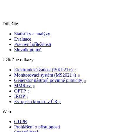
Důležité
Statistiky a analýzy
Evaluace
Pracovní příležitosti
Slovník pojmů
Užitečné odkazy
Elektronická žádost (ISKP21+)

Monitorovací systém (MS2021+)

Generátor nástrojů povinné publicity

MMR.cz

OPTP

IROP

Evropská komise v ČR

Web
GDPR
Prohlášení o přístupnosti