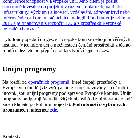
konkurenceschopnost v Evropské unii. Jeho cílem je posílit
soukromé investice do projektů v různých oblastech, např. do
infrastruktury, výzkumu a inovací, vzdělávání, zdravotnictví nebo
informačních a komunikačních technologií. Fond funguje od roku
2015 a je financován z rozpočtu EU a z prostředků Evropské
investiční banky.

Tyto fondy spadají do gesce Evropské komise nebo jí pověřených
institucí. Více informací o možnostech čerpání prostředků z těchto
fondů naleznete po přejití na odkaz tvořící jejich název.
Unijní programy
Na rozdíl od
operačních programů
, které čerpají prostředky z
Evropských fondů (viz výše) a které jsou spravovány na národní
úrovni, jsou unijní programy pod správou Evropské komise. Unijní
programy podporují řadu důležitých oblastí (od zmírňování dopadů
změn klimatu po kulturní projekty).
Podrobnosti o vybraných
programech naleznete
zde
.
Kontakty