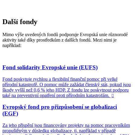
Další fondy
Mimo výše uvedených fondů podporuje Evropská unie různorodé
aktivity také díky prostředkům z dalších fondů. Mezi nimi je
například:
Fond solidarity Evropské unie (EUFS)
Fond poskytuje rychlou a flexibilní finanční pomoc při velké
přírodní katastrofě. O pomoc může zažádat členský stát, pokud jsou
škody vyšší než 0,6 % jeho HDP. Z fondu lze poskytnout podporu
také na preventivní opatření proti přírodním katastrofám.

Evropský fond pro přizpůsobení se globalizaci
(EGF)
Za jeho přispění jsou financovány projekty na pomoc pracovníkům
propuštěným v důsledku globalizace, tj. například v případě