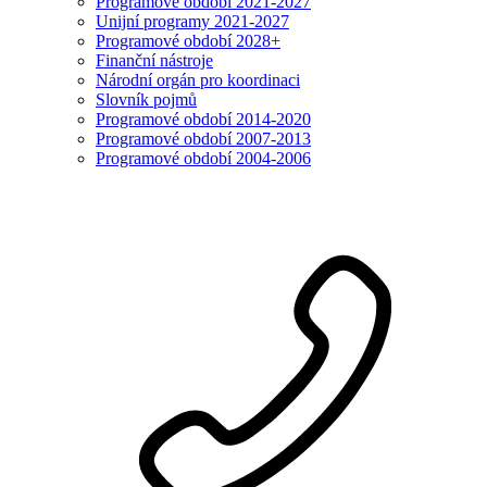
Programové období 2021-2027
Unijní programy 2021-2027
Programové období 2028+
Finanční nástroje
Národní orgán pro koordinaci
Slovník pojmů
Programové období 2014-2020
Programové období 2007-2013
Programové období 2004-2006