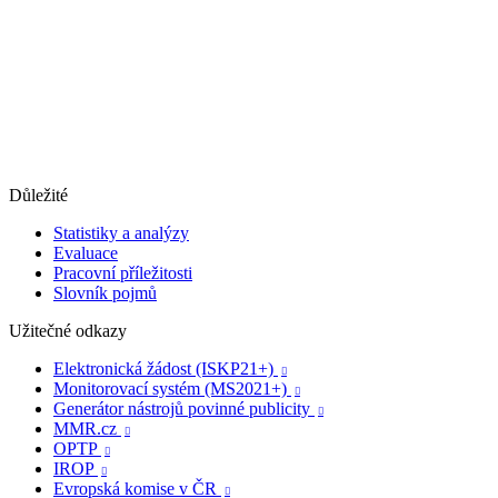
Důležité
Statistiky a analýzy
Evaluace
Pracovní příležitosti
Slovník pojmů
Užitečné odkazy
Elektronická žádost (ISKP21+)

Monitorovací systém (MS2021+)

Generátor nástrojů povinné publicity

MMR.cz

OPTP

IROP

Evropská komise v ČR
