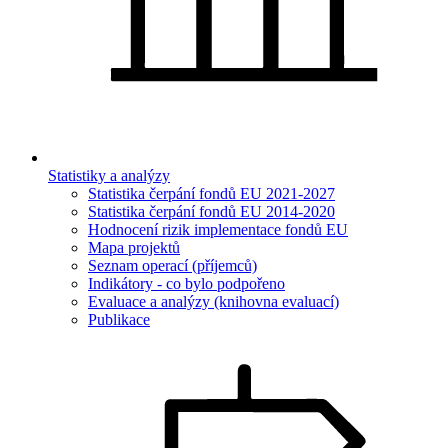
Statistiky a analýzy
Statistika čerpání fondů EU 2021-2027
Statistika čerpání fondů EU 2014-2020
Hodnocení rizik implementace fondů EU
Mapa projektů
Seznam operací (příjemců)
Indikátory - co bylo podpořeno
Evaluace a analýzy (knihovna evaluací)
Publikace