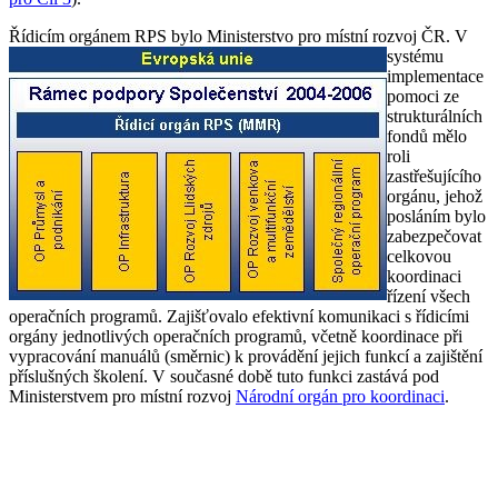
Řídicím orgánem RPS b
ylo Ministerstvo pro místní rozvoj ČR. V
systému
implementace
pomoci ze
strukturálních
fondů mělo
roli
zastřešujícího
orgánu, jehož
posláním bylo
zabezpečovat
celkovou
koordinaci
řízení všech
operačních programů. Zajišťovalo efektivní komunikaci s řídicími
orgány jednotlivých operačních programů, včetně koordinace při
vypracování manuálů (směrnic) k provádění jejich funkcí a zajištění
příslušných školení. V současné době tuto funkci zastává pod
Ministerstvem pro místní rozvoj
Národní orgán pro koordinaci
.