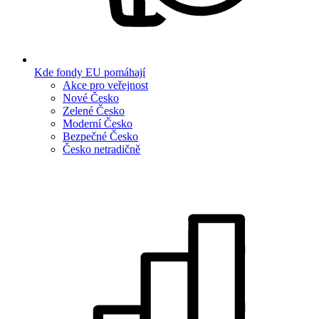
Kde fondy EU pomáhají
Akce pro veřejnost
Nové Česko
Zelené Česko
Moderní Česko
Bezpečné Česko
Česko netradičně