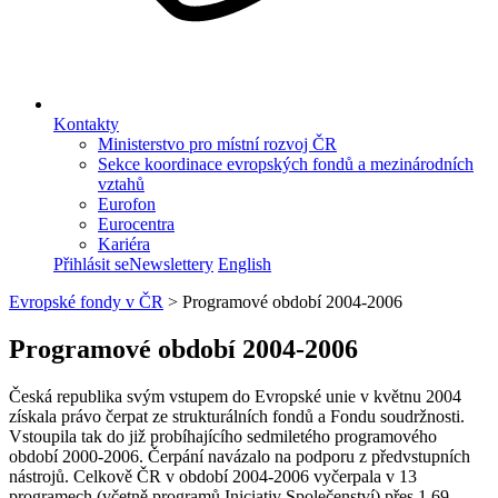
Kontakty
Ministerstvo pro místní rozvoj ČR
Sekce koordinace evropských fondů a mezinárodních
vztahů
Eurofon
Eurocentra
Kariéra
Přihlásit se
Newslettery
English
Evropské fondy v ČR
>
Programové období 2004-2006
Programové období 2004-2006
Česká republika svým vstupem do Evropské unie v květnu 2004
získala právo čerpat ze strukturálních fondů a Fondu soudržnosti.
Vstoupila tak do již probíhajícího sedmiletého programového
období 2000-2006. Čerpání navázalo na podporu z předvstupních
nástrojů. Celkově ČR v období 2004-2006 vyčerpala v 13
programech (včetně programů Iniciativ Společenství) přes 1,69