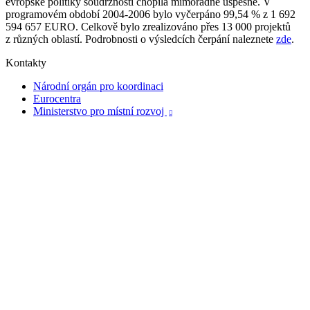
evropské politiky soudržnosti chopila mimořádně úspěšně. V
programovém období 2004-2006 bylo vyčerpáno 99,54 % z 1 692
594 657 EURO. Celkově bylo zrealizováno přes 13 000 projektů
z různých oblastí. Podrobnosti o výsledcích čerpání naleznete
zde
.
Kontakty
Národní orgán pro koordinaci
Eurocentra
Ministerstvo pro místní rozvoj
