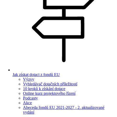
Jak získat dotaci z fondů EU
Výzvy
Vyhledávač dotačních příležitostí
10 kroků k získání dotace
Online kurz projektového řízení
Podcasty
Akce
Abeceda fondů EU 2021-2027 - 2. aktualizované
vydání