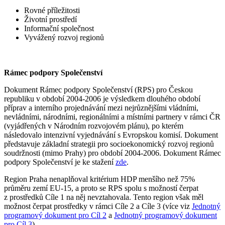
Rovné příležitosti
Životní prostředí
Informační společnost
Vyvážený rozvoj regionů
Rámec podpory Společenství
Dokument Rámec podpory Společenství (RPS) pro Českou
republiku v období 2004-2006 je výsledkem dlouhého období
příprav a interního projednávání mezi nejrůznějšími vládními,
nevládními, národními, regionálními a místními partnery v rámci ČR
(vyjádřených v Národním rozvojovém plánu), po kterém
následovalo intenzivní vyjednávání s Evropskou komisí. Dokument
představuje základní strategii pro socioekonomický rozvoj regionů
soudržnosti (mimo Prahy) pro období 2004-2006. Dokument Rámec
podpory Společenství je ke stažení
zde
.
Region Praha nenaplňoval kritérium HDP menšího než 75%
průměru zemí EU-15, a proto se RPS spolu s možností čerpat
z prostředků Cíle 1 na něj nevztahovala. Tento region však měl
možnost čerpat prostředky v rámci Cíle 2 a Cíle 3 (více viz
Jednotný
programový dokument pro Cíl 2
a
Jednotný programový dokument
pro Cíl 3
).