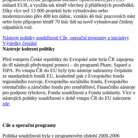
miliard EUR, a využila tak téměř všechny jí přidělených prostředků.
Díky více než 13 000 projektů bylo vybudováno nebo
modernizováno přes 400 km dálnic, vzniklo 46 tisíc pracovních míst
nebo bylo připojeno téměř 70 tisíc lidí na nově vybudované čistírny
odpadních vod.
Nástroje politiky soudržnosti
Cíle, operační programy a iniciativy
Výsledky čerpání
Nástroje kohezní politiky
Před vstupem České republiky do Evropské unie byla ČR zapojena
do tří nástrojů předvstupní pomoci – do programů Phare, Sapard a
ISPA. Po vstupu ČR do EU byly tyto nástroje nahrazeny čerpáním
ze standardních fondů EU, konkrétně pak z Evropského fondu
regionálního rozvoje, Evropského sociálního fondu, Evropského
orientačního a záručního fondu pro zemědělství, Finančního nástroje
pro podporu rybolovu, Fondu soudržnosti a Fondu solidarity. Více o
nástrojích politiky soudržnosti v době vstupu ČR do EU naleznete
zde
.
Cíle a operační programy
Politika soudržnosti byla v programovém období 2000-2006