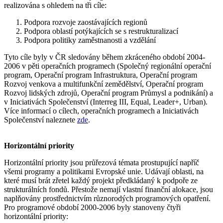
realizována s ohledem na tři cíle:
Podpora rozvoje zaostávajících regionů
Podpora oblastí potýkajících se s restrukturalizací
Podpora politiky zaměstnanosti a vzdělání
Tyto cíle byly v ČR sledovány během zkráceného období 2004-
2006 v pěti operačních programech (Společný regionální operační
program, Operační program Infrastruktura, Operační program
Rozvoj venkova a multifunkční zemědělství, Operační program
Rozvoj lidských zdrojů, Operační program Průmysl a podnikání) a
v Iniciativách Společenství (Interreg III, Equal, Leader+, Urban).
Více informací o cílech, operačních programech a Iniciativách
Společenství naleznete
zde
.
Horizontální priority
Horizontální priority jsou průřezová témata prostupující napříč
všemi programy a politikami Evropské unie. Udávají oblasti, na
které musí brát zřetel každý projekt předkládaný k podpoře ze
strukturálních fondů. Přestože nemají vlastní finanční alokace, jsou
naplňovány prostřednictvím různorodých programových opatření.
Pro programové období 2000-2006 byly stanoveny čtyři
horizontální priority: