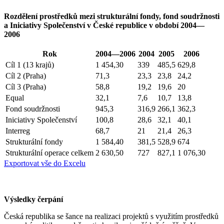
Rozdělení prostředků mezi strukturální fondy, fond soudržnosti
a Iniciativy Společenství v České republice v období 2004—
2006
Rok
2004—2006
2004
2005
2006
Cíl 1 (13 krajů)
1 454,30
339
485,5
629,8
Cíl 2 (Praha)
71,3
23,3
23,8
24,2
Cíl 3 (Praha)
58,8
19,2
19,6
20
Equal
32,1
7,6
10,7
13,8
Fond soudržnosti
945,3
316,9
266,1
362,3
Iniciativy Společenství
100,8
28,6
32,1
40,1
Interreg
68,7
21
21,4
26,3
Strukturální fondy
1 584,40
381,5
528,9
674
Strukturální operace celkem
2 630,50
727
827,1
1 076,30
Exportovat vše do Excelu
Výsledky čerpání
Česká republika se šance na realizaci projektů s využitím prostředků