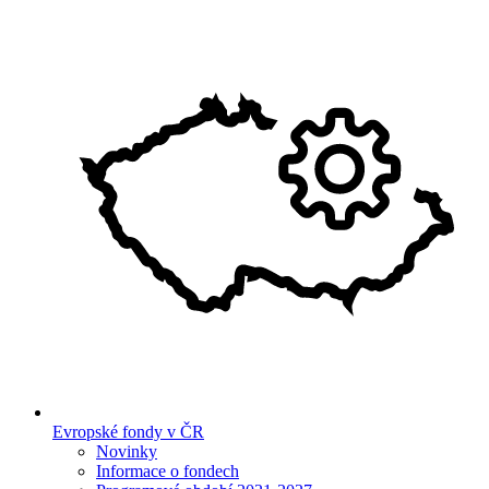
Evropské fondy v ČR
Novinky
Informace o fondech