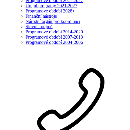
Programové období 2021-2027
Unijní programy 2021-2027
Programové období 2028+
Finanční nástroje
Národní orgán pro koordinaci
Slovník pojmů
Programové období 2014-2020
Programové období 2007-2013
Programové období 2004-2006