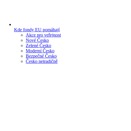
Kde fondy EU pomáhají
Akce pro veřejnost
Nové Česko
Zelené Česko
Moderní Česko
Bezpečné Česko
Česko netradičně