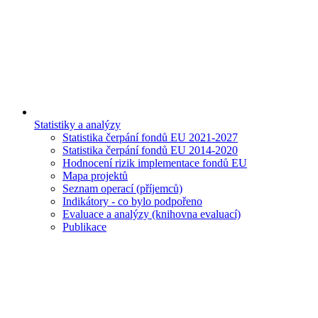
Statistiky a analýzy
Statistika čerpání fondů EU 2021-2027
Statistika čerpání fondů EU 2014-2020
Hodnocení rizik implementace fondů EU
Mapa projektů
Seznam operací (příjemců)
Indikátory - co bylo podpořeno
Evaluace a analýzy (knihovna evaluací)
Publikace