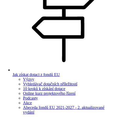
Jak získat dotaci z fondů EU
Výzvy
Vyhledávač dotačních příležitostí
10 kroků k získání dotace
Online kurz projektového řízení
Podcasty
Akce
Abeceda fondů EU 2021-2027 - 2. aktualizované
vydání