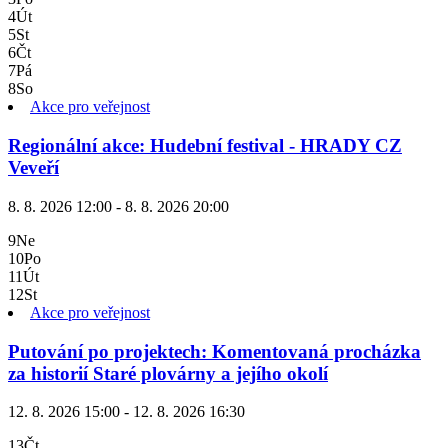
4
Út
5
St
6
Čt
7
Pá
8
So
Akce pro veřejnost
Regionální akce: Hudební festival - HRADY CZ
Veveří
8. 8. 2026 12:00 - 8. 8. 2026 20:00
9
Ne
10
Po
11
Út
12
St
Akce pro veřejnost
Putování po projektech: Komentovaná procházka
za historií Staré plovárny a jejího okolí
12. 8. 2026 15:00 - 12. 8. 2026 16:30
13
Čt