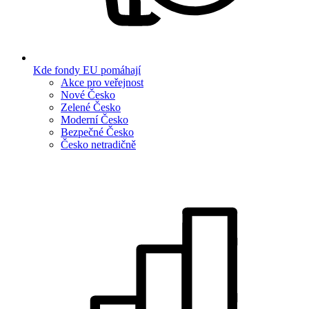
Kde fondy EU pomáhají
Akce pro veřejnost
Nové Česko
Zelené Česko
Moderní Česko
Bezpečné Česko
Česko netradičně