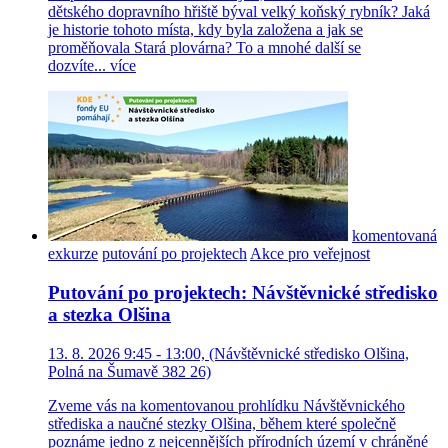
dětského dopravního hřiště býval velký koňský rybník? Jaká
je historie tohoto místa, kdy byla založena a jak se
proměňovala Stará plovárna? To a mnohé další se
dozvíte...
více
komentovaná
exkurze
putování po projektech
Akce pro veřejnost
Putování po projektech: Návštěvnické středisko
a stezka Olšina
13. 8. 2026 9:45 - 13:00, (Návštěvnické středisko Olšina,
Polná na Šumavě 382 26)
Zveme vás na komentovanou prohlídku Návštěvnického
střediska a naučné stezky Olšina, během které společně
poznáme jedno z nejcennějších přírodních území v chráněné