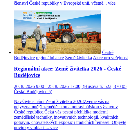
členství České republiky v Evropské unii, včetně...
více
České
Budějovice
regionální akce
Země živitelka
Akce pro veřejnost
Regionální akce: Země živitelka 2026 - České
Budějovice
20. 8. 2026 9:00 - 25. 8. 2026 17:00, (Husova tř. 523, 370 05
České Budějovice 5)
Navštivte s námi Zemi živitelku 2026!Zveme vás na
nejvýznamnější zemědělskou a potravinářskou výstavu v
České republice.Čeká vás pestrá přehlídka moderní
zemědělské techniky, inovativních technologií, kvalitních
potravin, chovatelských expozic i tradičních řemesel. Objevte
novinky v oblasti...
více