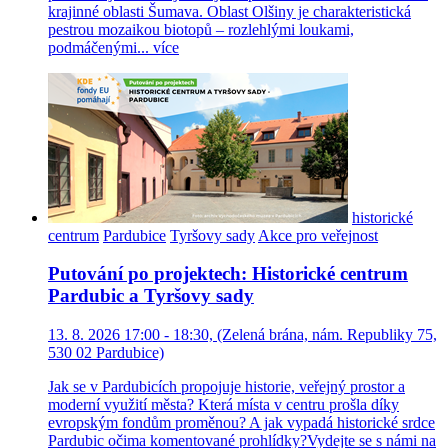
krajinné oblasti Šumava. Oblast Olšiny je charakteristická
pestrou mozaikou biotopů – rozlehlými loukami,
podmáčenými...
více
historické
centrum
Pardubice
Tyršovy sady
Akce pro veřejnost
Putování po projektech: Historické centrum
Pardubic a Tyršovy sady
13. 8. 2026 17:00 - 18:30, (Zelená brána, nám. Republiky 75,
530 02 Pardubice)
Jak se v Pardubicích propojuje historie, veřejný prostor a
moderní využití města? Která místa v centru prošla díky
evropským fondům proměnou? A jak vypadá historické srdce
Pardubic očima komentované prohlídky?Vydejte se s námi na