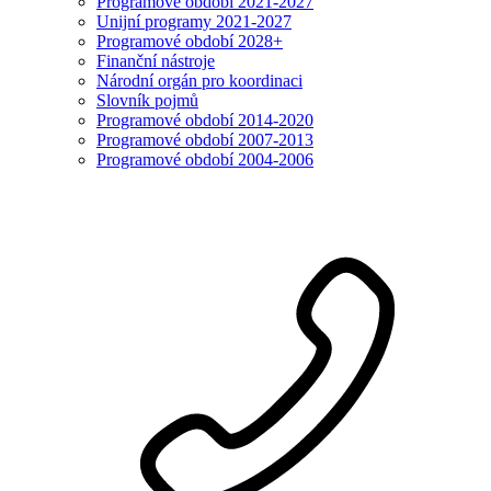
Programové období 2021-2027
Unijní programy 2021-2027
Programové období 2028+
Finanční nástroje
Národní orgán pro koordinaci
Slovník pojmů
Programové období 2014-2020
Programové období 2007-2013
Programové období 2004-2006