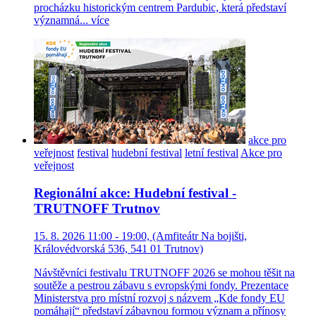
procházku historickým centrem Pardubic, která představí
významná...
více
akce pro
veřejnost
festival
hudební festival
letní festival
Akce pro
veřejnost
Regionální akce: Hudební festival -
TRUTNOFF Trutnov
15. 8. 2026 11:00 - 19:00, (Amfiteátr Na bojišti,
Královédvorská 536, 541 01 Trutnov)
Návštěvníci festivalu TRUTNOFF 2026 se mohou těšit na
soutěže a pestrou zábavu s evropskými fondy. Prezentace
Ministerstva pro místní rozvoj s názvem „Kde fondy EU
pomáhají“ představí zábavnou formou význam a přínosy