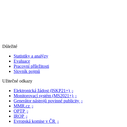
Důležité
Statistiky a analýzy
Evaluace
Pracovní příležitosti
Slovník pojmů
Užitečné odkazy
Elektronická žádost (ISKP21+)

Monitorovací systém (MS2021+)

Generátor nástrojů povinné publicity

MMR.cz

OPTP

IROP

Evropská komise v ČR
