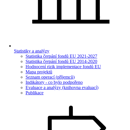
Statistiky a analýzy
Statistika čerpání fondů EU 2021-2027
Statistika čerpání fondů EU 2014-2020
Hodnocení rizik implementace fondů EU
Mapa projektů
Seznam operací (příjemců)
Indikátory - co bylo podpořeno
Evaluace a analýzy (knihovna evaluací)
Publikace