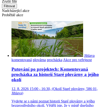
Zrušit filtr
Filtrovat
Nadcházející akce
Proběhlé akce
Jihlava
komentovaná
plovárna
procházka
Akce pro veřejnost
Putování po projektech: Komentovaná
procházka za historií Staré plovárny a jejího
okolí
12. 8. 2026 15:00 - 16:30, (Okolí Staré plovárny, 586 01,
Jihlava)
Vydejte se s námi poznat historii Staré plovárny a jejího
bezprostředního okolí. Věděli jste, že v místě dnešního