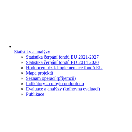
Statistiky a analýzy
Statistika čerpání fondů EU 2021-2027
Statistika čerpání fondů EU 2014-2020
Hodnocení rizik implementace fondů EU
Mapa projektů
Seznam operací (příjemců)
Indikátory - co bylo podpořeno
Evaluace a analýzy (knihovna evaluací)
Publikace