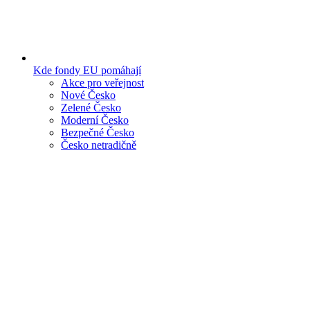
Kde fondy EU pomáhají
Akce pro veřejnost
Nové Česko
Zelené Česko
Moderní Česko
Bezpečné Česko
Česko netradičně