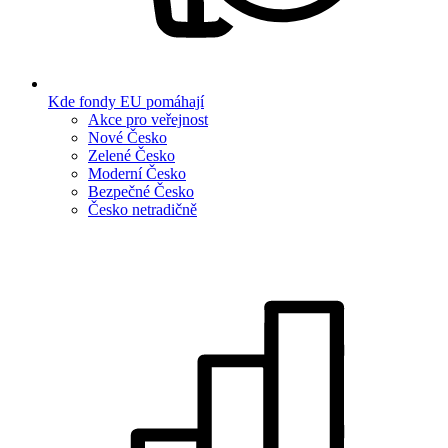
Kde fondy EU pomáhají
Akce pro veřejnost
Nové Česko
Zelené Česko
Moderní Česko
Bezpečné Česko
Česko netradičně