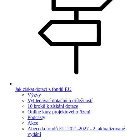
Jak získat dotaci z fondů EU
Výzvy
Vyhledávač dotačních příležitostí
10 kroků k získání dotace
Online kurz projektového řízení
Podcasty
Akce
Abeceda fondů EU 2021-2027 - 2. aktualizované
vydání