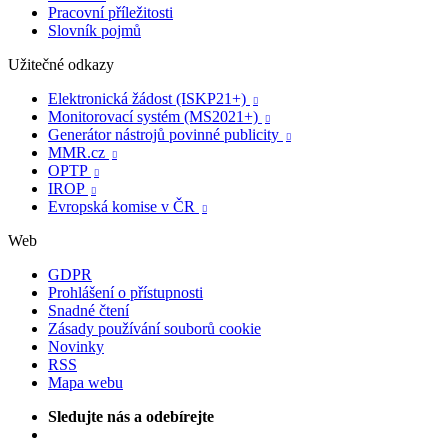
Pracovní příležitosti
Slovník pojmů
Užitečné odkazy
Elektronická žádost (ISKP21+)

Monitorovací systém (MS2021+)

Generátor nástrojů povinné publicity

MMR.cz

OPTP

IROP

Evropská komise v ČR

Web
GDPR
Prohlášení o přístupnosti
Snadné čtení
Zásady používání souborů cookie
Novinky
RSS
Mapa webu
Sledujte nás a odebírejte