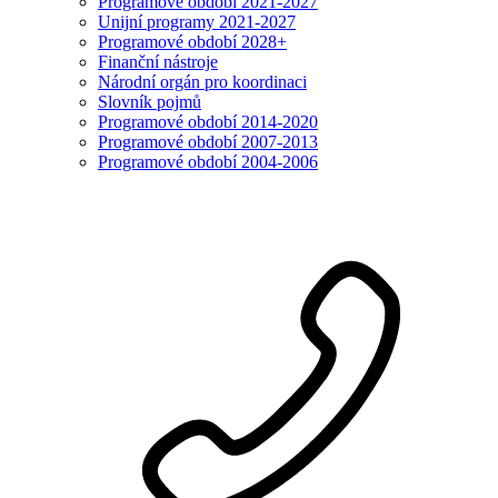
Programové období 2021-2027
Unijní programy 2021-2027
Programové období 2028+
Finanční nástroje
Národní orgán pro koordinaci
Slovník pojmů
Programové období 2014-2020
Programové období 2007-2013
Programové období 2004-2006