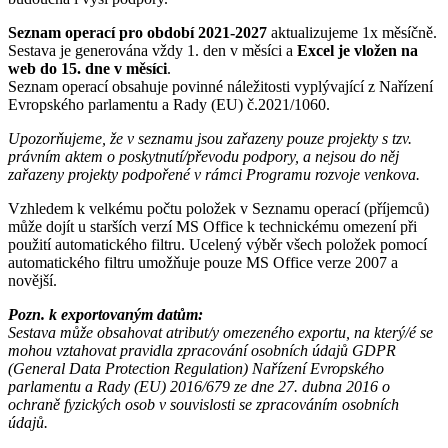
Seznam operací pro období 2021-2027
aktualizujeme 1x měsíčně.
Sestava je generována vždy 1. den v měsíci a
Excel je vložen na
web do 15. dne v měsíci
.
Seznam operací obsahuje povinné náležitosti vyplývající z Nařízení
Evropského parlamentu a Rady (EU) č.2021/1060.
Upozorňujeme, že v seznamu jsou zařazeny pouze projekty s tzv.
právním aktem o poskytnutí/převodu podpory, a nejsou do něj
zařazeny projekty podpořené v rámci Programu rozvoje venkova.
Vzhledem k velkému počtu položek v Seznamu operací (příjemců)
může dojít u starších verzí MS Office k technickému omezení při
použití automatického filtru. Ucelený výběr všech položek pomocí
automatického filtru umožňuje pouze MS Office verze 2007 a
novější.
Pozn. k exportovaným datům:
Sestava může obsahovat atribut/y omezeného exportu, na který/é se
mohou vztahovat pravidla zpracování osobních údajů GDPR
(General Data Protection Regulation) Nařízení Evropského
parlamentu a Rady (EU) 2016/679 ze dne 27. dubna 2016 o
ochraně fyzických osob v souvislosti se zpracováním osobních
údajů.