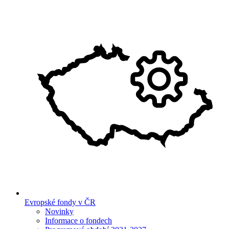
Evropské fondy v ČR
Novinky
Informace o fondech