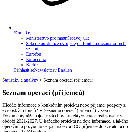
Kontakty
Ministerstvo pro místní rozvoj ČR
Sekce koordinace evropských fondů a mezinárodních
vztahů
Eurofon
Eurocentra
Kariéra
Přihlásit se
Newslettery
English
Statistiky a analýzy
>
Seznam operací (příjemců)
Seznam operací (příjemců)
Hledáte informace o konkrétním projektu nebo příjemci podpory z
evropských fondů? V Seznamu operací (příjemců) v sekci
Dokumenty níže najdete všechny projekty/operace realizované v
období 2021-2027. U každého projektu najdete informace, z jakého
operačního programu čerpal, název a IČO příjemce dotace atd. a do
budoucna i výši podpory.