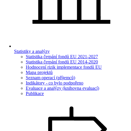
Statistiky a analýzy
Statistika čerpání fondů EU 2021-2027
Statistika čerpání fondů EU 2014-2020
Hodnocení rizik implementace fondů EU
Mapa projektů
Seznam operací (příjemců)
Indikátory - co bylo podpořeno
Evaluace a analýzy (knihovna evaluací)
Publikace