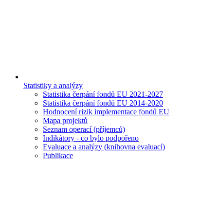
Statistiky a analýzy
Statistika čerpání fondů EU 2021-2027
Statistika čerpání fondů EU 2014-2020
Hodnocení rizik implementace fondů EU
Mapa projektů
Seznam operací (příjemců)
Indikátory - co bylo podpořeno
Evaluace a analýzy (knihovna evaluací)
Publikace