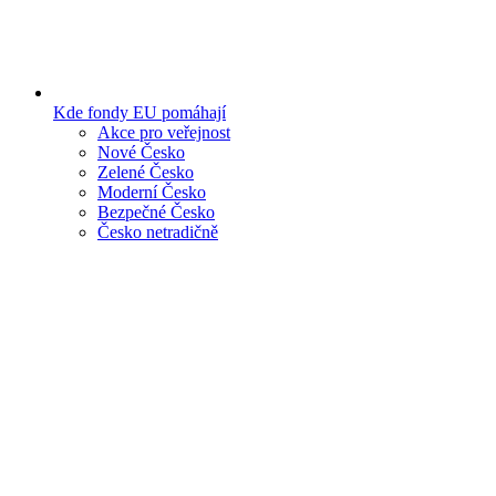
Kde fondy EU pomáhají
Akce pro veřejnost
Nové Česko
Zelené Česko
Moderní Česko
Bezpečné Česko
Česko netradičně