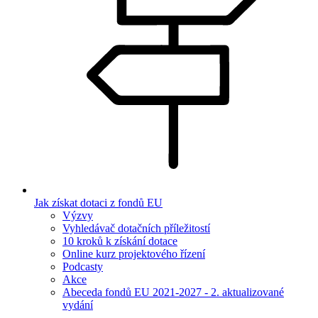
Jak získat dotaci z fondů EU
Výzvy
Vyhledávač dotačních příležitostí
10 kroků k získání dotace
Online kurz projektového řízení
Podcasty
Akce
Abeceda fondů EU 2021-2027 - 2. aktualizované
vydání