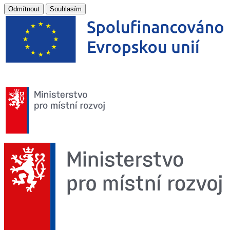
Odmítnout
Souhlasím