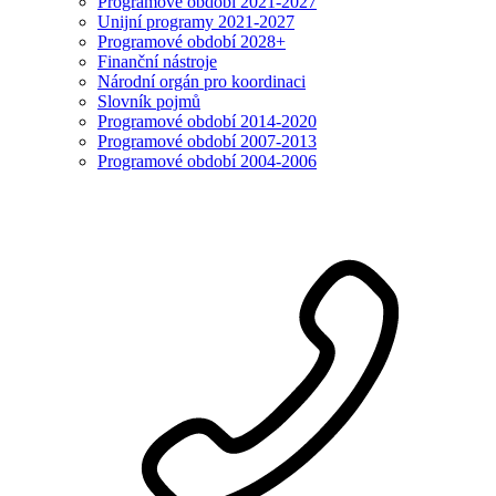
Programové období 2021-2027
Unijní programy 2021-2027
Programové období 2028+
Finanční nástroje
Národní orgán pro koordinaci
Slovník pojmů
Programové období 2014-2020
Programové období 2007-2013
Programové období 2004-2006