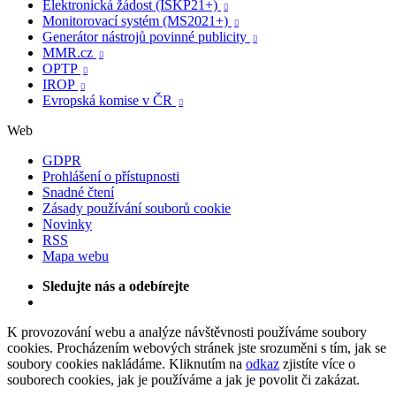
Elektronická žádost (ISKP21+)

Monitorovací systém (MS2021+)

Generátor nástrojů povinné publicity

MMR.cz

OPTP

IROP

Evropská komise v ČR

Web
GDPR
Prohlášení o přístupnosti
Snadné čtení
Zásady používání souborů cookie
Novinky
RSS
Mapa webu
Sledujte nás a odebírejte
K provozování webu a analýze návštěvnosti používáme soubory
cookies. Procházením webových stránek jste srozuměni s tím, jak se
soubory cookies nakládáme. Kliknutím na
odkaz
zjistíte více o
souborech cookies, jak je používáme a jak je povolit či zakázat.