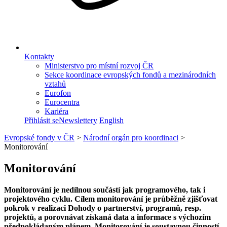
Kontakty
Ministerstvo pro místní rozvoj ČR
Sekce koordinace evropských fondů a mezinárodních
vztahů
Eurofon
Eurocentra
Kariéra
Přihlásit se
Newslettery
English
Evropské fondy v ČR
>
Národní orgán pro koordinaci
>
Monitorování
Monitorování
Monitorování je nedílnou součástí jak programového, tak i
projektového cyklu. Cílem monitorování je průběžně zjišťovat
pokrok v realizaci Dohody o partnerství, programů, resp.
projektů, a porovnávat získaná data a informace s výchozím
předpokládaným plánem. Monitorování je soustavnou činností,