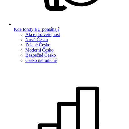
Kde fondy EU pomáhají
Akce pro veřejnost
Nové Česko
Zelené Česko
Moderní Česko
Bezpečné Česko
Česko netradičně