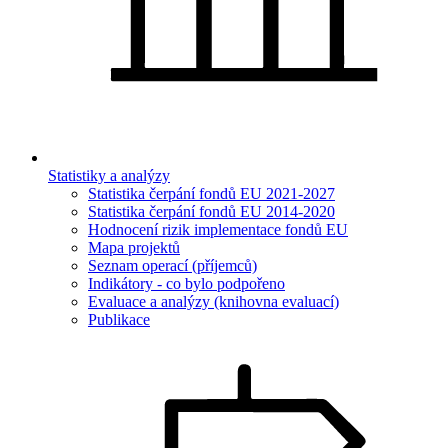
Statistiky a analýzy
Statistika čerpání fondů EU 2021-2027
Statistika čerpání fondů EU 2014-2020
Hodnocení rizik implementace fondů EU
Mapa projektů
Seznam operací (příjemců)
Indikátory - co bylo podpořeno
Evaluace a analýzy (knihovna evaluací)
Publikace