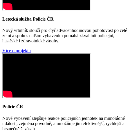
Letecká služba Policie ČR
Nový vrtulník slouží pro čtyřiadvacetihodinovou pohotovost po celé
zemi a spolu s dalším vybavením pomáhá zkvalitnit policejní,
hasičské i zdravotnické zásahy.
Více o projektu
Policie ČR
Nové vybavení zlepšuje reakce policejních jednotek na mimořádné
události, zejména povodně, a umožňuje jim efektivnější, rychlejší a
bezpečnější zásah.