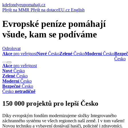
kde
fondyeu
pomahaji.cz
Přejít na MMR
Přejít na dotaceEU.cz
English
Evropské peníze
pomáhají
všude,
kam se podíváme
Odrolovat
Akce
pro veřejnost
Nové
Česko
Zelené
Česko
Moderní
Česko
Bezpeč
Česko
Akce
pro veřejnost
Nové
Česko
Zelené
Česko
Moderní
Česko
Bezpečné
Česko
Česko
netradičně
150 000 projektů pro lepší Česko
Díky evropským fondům modernizujeme složky Integrovaného
záchranného systému ve všech regionech naší země. I v tom vašem!
Novou techniku a vybavení dostávají hasiči, policisté i zdravotníci.