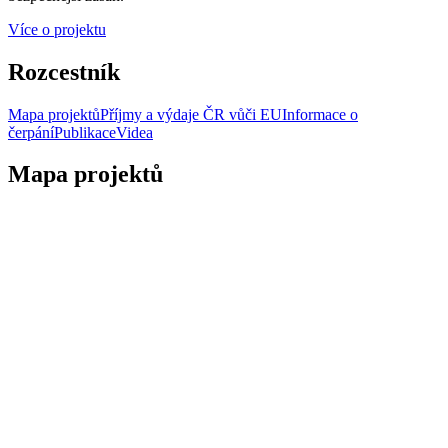
Více o projektu
Rozcestník
Mapa projektů
Příjmy a výdaje ČR vůči EU
Informace o
čerpání
Publikace
Videa
Mapa projektů