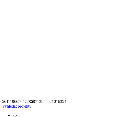
56
111
96
65
64
72
86
87
135
55
62
101
63
54
Vyhledat projekty
76