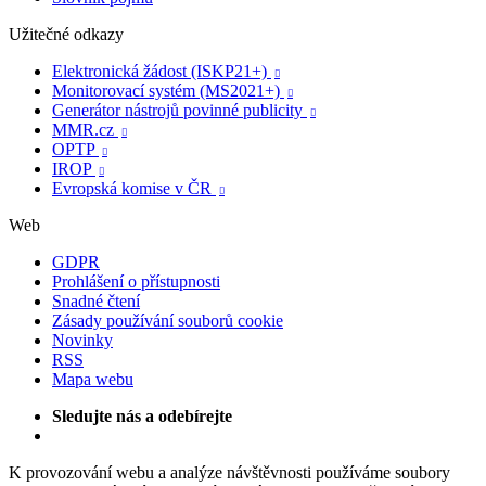
Užitečné odkazy
Elektronická žádost (ISKP21+)

Monitorovací systém (MS2021+)

Generátor nástrojů povinné publicity

MMR.cz

OPTP

IROP

Evropská komise v ČR

Web
GDPR
Prohlášení o přístupnosti
Snadné čtení
Zásady používání souborů cookie
Novinky
RSS
Mapa webu
Sledujte nás a odebírejte
K provozování webu a analýze návštěvnosti používáme soubory