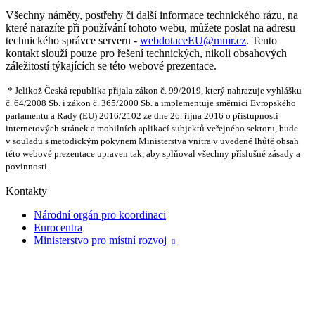
Všechny náměty, postřehy či další informace technického rázu, na
které narazíte při používání tohoto webu, můžete poslat na adresu
technického správce serveru -
webdotaceEU@mmr.cz
. Tento
kontakt slouží pouze pro řešení technických, nikoli obsahových
záležitostí týkajících se této webové prezentace.
* Jelikož Česká republika přijala zákon č. 99/2019, který nahrazuje vyhlášku
č. 64/2008 Sb. i zákon č. 365/2000 Sb. a implementuje směrnici Evropského
parlamentu a Rady (EU) 2016/2102 ze dne 26. října 2016 o přístupnosti
internetových stránek a mobilních aplikací subjektů veřejného sektoru, bude
v souladu s metodickým pokynem Ministerstva vnitra v uvedené lhůtě obsah
této webové prezentace upraven tak, aby splňoval všechny příslušné zásady a
povinnosti.
Kontakty
Národní orgán pro koordinaci
Eurocentra
Ministerstvo pro místní rozvoj
