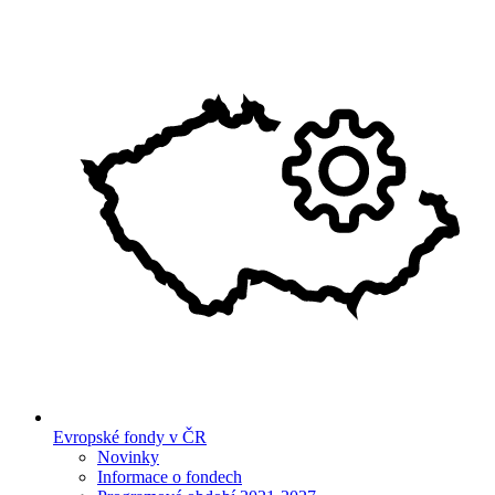
Evropské fondy v ČR
Novinky
Informace o fondech