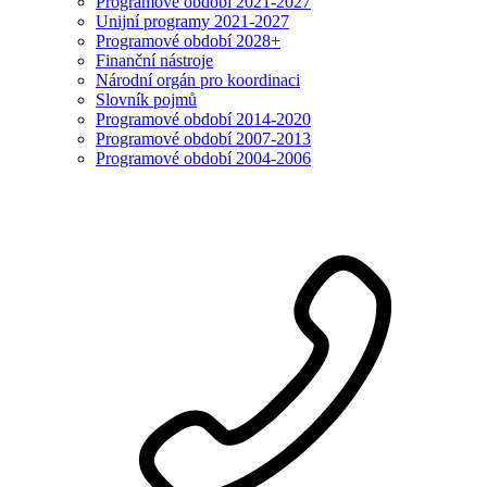
Programové období 2021-2027
Unijní programy 2021-2027
Programové období 2028+
Finanční nástroje
Národní orgán pro koordinaci
Slovník pojmů
Programové období 2014-2020
Programové období 2007-2013
Programové období 2004-2006