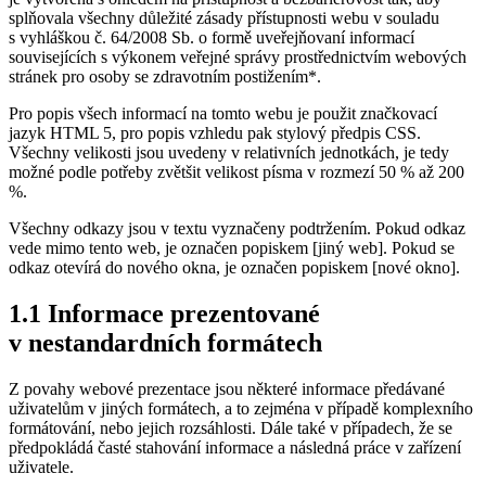
splňovala všechny důležité zásady přístupnosti webu v souladu
s vyhláškou č. 64/2008 Sb. o formě uveřejňovaní informací
souvisejících s výkonem veřejné správy prostřednictvím webových
stránek pro osoby se zdravotním postižením*.
Pro popis všech informací na tomto webu je použit značkovací
jazyk HTML 5, pro popis vzhledu pak stylový předpis CSS.
Všechny velikosti jsou uvedeny v relativních jednotkách, je tedy
možné podle potřeby zvětšit velikost písma v rozmezí 50 % až 200
%.
Všechny odkazy jsou v textu vyznačeny podtržením. Pokud odkaz
vede mimo tento web, je označen popiskem [jiný web]. Pokud se
odkaz otevírá do nového okna, je označen popiskem [nové okno].
1.1 Informace prezentované
v nestandardních formátech
Z povahy webové prezentace jsou některé informace předávané
uživatelům v jiných formátech, a to zejména v případě komplexního
formátování, nebo jejich rozsáhlosti. Dále také v případech, že se
předpokládá časté stahování informace a následná práce v zařízení
uživatele.