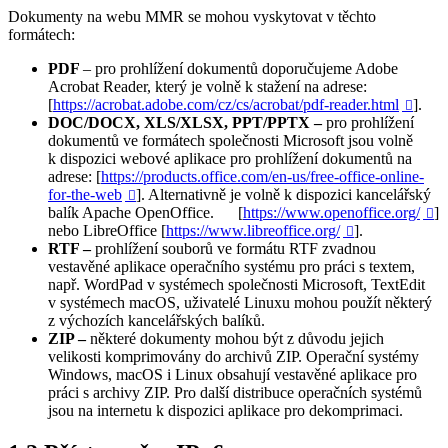
Dokumenty na webu MMR se mohou vyskytovat v těchto
formátech:
PDF
– pro prohlížení dokumentů doporučujeme Adobe
Acrobat Reader, který je volně k stažení na adrese:
[
https://acrobat.adobe.com/cz/cs/acrobat/pdf-reader.html
].

DOC/DOCX, XLS/XLSX, PPT/PPTX –
pro prohlížení
dokumentů ve formátech společnosti Microsoft jsou volně
k dispozici webové aplikace pro prohlížení dokumentů na
adrese: [
https://products.office.com/en-us/free-office-online-
for-the-web
]. Alternativně je volně k dispozici kancelářský

balík Apache OpenOffice. [
https://www.openoffice.org/
]

nebo LibreOffice [
https://www.libreoffice.org/
].

RTF –
prohlížení souborů ve formátu RTF zvadnou
vestavěné aplikace operačního systému pro práci s textem,
např. WordPad v systémech společnosti Microsoft, TextEdit
v systémech macOS, uživatelé Linuxu mohou použít některý
z výchozích kancelářských balíků.
ZIP –
některé dokumenty mohou být z důvodu jejich
velikosti komprimovány do archivů ZIP. Operační systémy
Windows, macOS i Linux obsahují vestavěné aplikace pro
práci s archivy ZIP. Pro další distribuce operačních systémů
jsou na internetu k dispozici aplikace pro dekomprimaci.