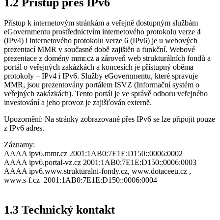
1.2 Přístup přes IPv6
Přístup k internetovým stránkám a veřejně dostupným službám
eGovernmentu prostřednictvím internetového protokolu verze 4
(IPv4) i internetového protokolu verze 6 (IPv6) je u webových
prezentací MMR v současné době zajištěn a funkční. Webové
prezentace z domény mmr.cz a zároveň web strukturálních fondů a
portál o veřejných zakázkách a koncesích je přístupný oběma
protokoly – IPv4 i IPv6. Služby eGovernmentu, které spravuje
MMR, jsou prezentovány portálem ISVZ (Informační systém o
veřejných zakázkách). Tento portál je ve správě odboru veřejného
investování a jeho provoz je zajišťován externě.
Upozornění: Na stránky zobrazované přes IPv6 se lze připojit pouze
z IPv6 adres.
Záznamy:
AAAA ipv6.mmr.cz 2001:1AB0:7E1E:D150::0006:0002
AAAA ipv6.portal-vz.cz 2001:1AB0:7E1E:D150::0006:0003
AAAA ipv6.www.strukturalni-fondy.cz, www.dotaceeu.cz ,
www.s-f.cz 2001:1AB0:7E1E:D150::0006:0004
1.3 Technický kontakt