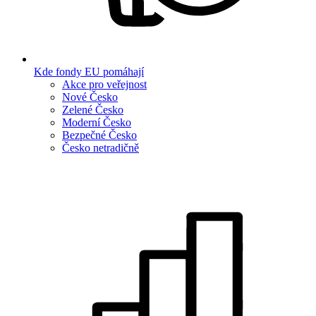
Kde fondy EU pomáhají
Akce pro veřejnost
Nové Česko
Zelené Česko
Moderní Česko
Bezpečné Česko
Česko netradičně