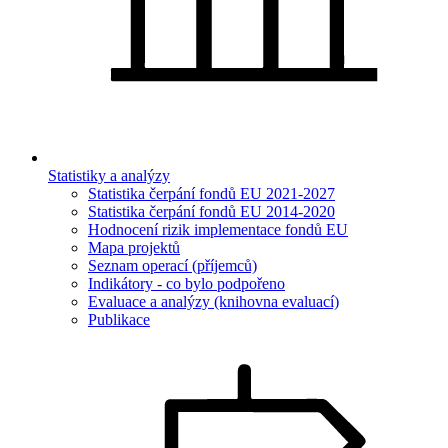
Statistiky a analýzy
Statistika čerpání fondů EU 2021-2027
Statistika čerpání fondů EU 2014-2020
Hodnocení rizik implementace fondů EU
Mapa projektů
Seznam operací (příjemců)
Indikátory - co bylo podpořeno
Evaluace a analýzy (knihovna evaluací)
Publikace