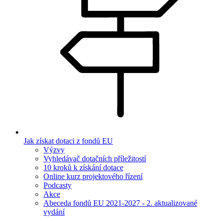
Jak získat dotaci z fondů EU
Výzvy
Vyhledávač dotačních příležitostí
10 kroků k získání dotace
Online kurz projektového řízení
Podcasty
Akce
Abeceda fondů EU 2021-2027 - 2. aktualizované
vydání