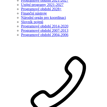
Programové období 2021-2027
Unijní programy 2021-2027
Programové období 2028+
Finanční nástroje
Národní orgán pro koordinaci
Slovník pojmů
Programové období 2014-2020
Programové období 2007-2013
Programové období 2004-2006