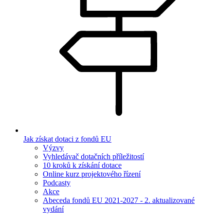
Jak získat dotaci z fondů EU
Výzvy
Vyhledávač dotačních příležitostí
10 kroků k získání dotace
Online kurz projektového řízení
Podcasty
Akce
Abeceda fondů EU 2021-2027 - 2. aktualizované
vydání