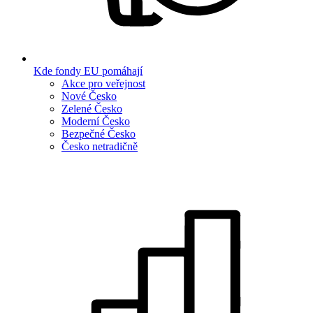
Kde fondy EU pomáhají
Akce pro veřejnost
Nové Česko
Zelené Česko
Moderní Česko
Bezpečné Česko
Česko netradičně