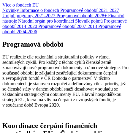
Více o fondech EU
Novinky
Informace o fondech
Programové období 2021-2027
Unijní programy 2021-2027
Programové období 2028+
Finanční
nástroje
Národní orgán pro koordinaci
Slovník pojmů
Programové
období 2014-2020
Programové období 2007-2013
Programové
období 2004-2006
Programová období
EU realizuje cíle regionální a strukturální politiky v rámci
sedmiletých cyklů. Pro každý z těchto cyklů členské země
zpracovávají nové
program
ové dokumenty a rámcové strategie. Pro
současné období je základní zastřešující dokumentem čerpání
z evropských fondů v ČR Dohoda o partnerství. V těchto
dokumentech je stanoven rozpočet a definovány cíle a priority, jež
se členské státy v daném období snaží dosahovat v souladu se
základními strategickými dokumenty EU. Hlavní hospodářskou
strategií EU, která má vliv na čerpání z evropských fondů, je
v současné době Evropa 2020.
Koordinace čerpání finančních