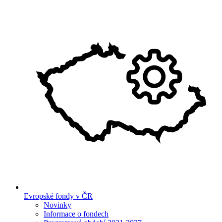
Evropské fondy v ČR
Novinky
Informace o fondech