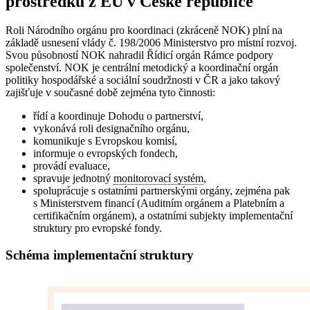
prostředků z EU v České republice
Roli Národního orgánu pro koordinaci (zkráceně NOK) plní na
základě usnesení vlády č. 198/2006 Ministerstvo pro místní rozvoj.
Svou působností NOK nahradil Řídicí orgán Rámce podpory
společenství. NOK je centrální metodický a koordinační orgán
politiky hospodářské a sociální soudržnosti v ČR a jako takový
zajišťuje v současné době zejména tyto činnosti:
řídí a koordinuje Dohodu o partnerství,
vykonává roli designačního orgánu,
komunikuje s Evropskou komisí,
informuje o evropských fondech,
provádí evaluace,
spravuje jednotný
monitorovací systém
,
spoluprácuje s ostatními partnerskými orgány, zejména pak
s Ministerstvem financí (Auditním orgánem a Platebním a
certifikačním orgánem), a ostatními subjekty implementační
struktury pro evropské fondy.
Schéma implementační struktury