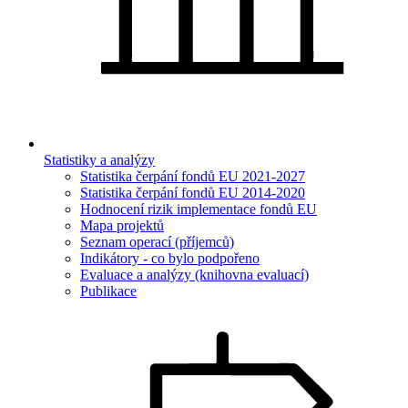
Statistiky a analýzy
Statistika čerpání fondů EU 2021-2027
Statistika čerpání fondů EU 2014-2020
Hodnocení rizik implementace fondů EU
Mapa projektů
Seznam operací (příjemců)
Indikátory - co bylo podpořeno
Evaluace a analýzy (knihovna evaluací)
Publikace