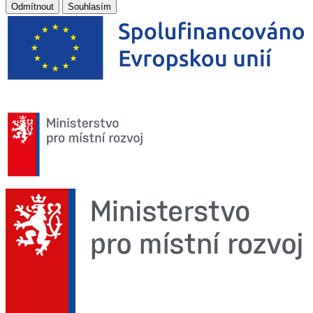
Odmítnout
Souhlasím