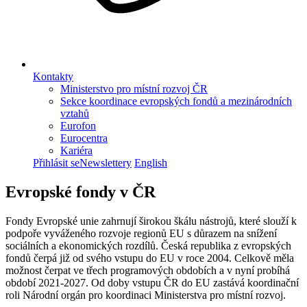
Kontakty
Ministerstvo pro místní rozvoj ČR
Sekce koordinace evropských fondů a mezinárodních
vztahů
Eurofon
Eurocentra
Kariéra
Přihlásit se
Newslettery
English
Evropské fondy v ČR
Fondy Evropské unie zahrnují širokou škálu nástrojů, které slouží k
podpoře vyváženého rozvoje regionů EU s důrazem na snížení
sociálních a ekonomických rozdílů. Česká republika z evropských
fondů čerpá již od svého vstupu do EU v roce 2004. Celkově měla
možnost čerpat ve třech programových obdobích a v nyní probíhá
období 2021-2027. Od doby vstupu ČR do EU zastává koordinační
roli Národní orgán pro koordinaci Ministerstva pro místní rozvoj.