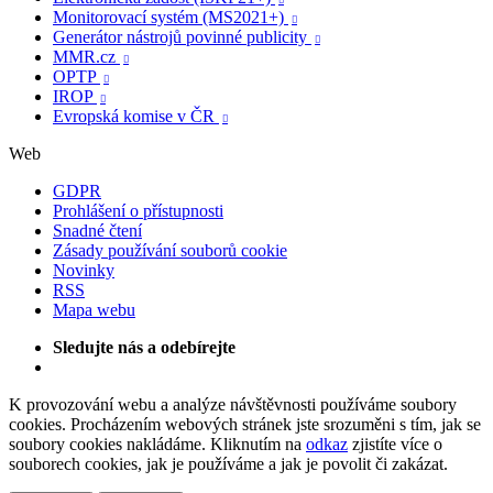

Monitorovací systém (MS2021+)

Generátor nástrojů povinné publicity

MMR.cz

OPTP

IROP

Evropská komise v ČR

Web
GDPR
Prohlášení o přístupnosti
Snadné čtení
Zásady používání souborů cookie
Novinky
RSS
Mapa webu
Sledujte nás a odebírejte
K provozování webu a analýze návštěvnosti používáme soubory
cookies. Procházením webových stránek jste srozuměni s tím, jak se
soubory cookies nakládáme. Kliknutím na
odkaz
zjistíte více o
souborech cookies, jak je používáme a jak je povolit či zakázat.