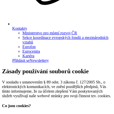
Kontakty
Ministerstvo pro místní rozvoj ČR
Sekce koordinace evropských fondů a mezinárodních
vztahů
Eurofon
Eurocentra
Kariéra
Přihlásit se
Newslettery
Zásady používání souborů cookie
V souladu s ustanovením § 89 odst. 3 zákona č. 127/2005 Sb., o
elektronických komunikacích, ve znění pozdějších předpisů, Vás
tímto informujeme, že za účelem zlepšení Vám poskytovaných
služeb využívají naše webové stránky pro svoji činnost tzv. cookies.
Co jsou cookies?