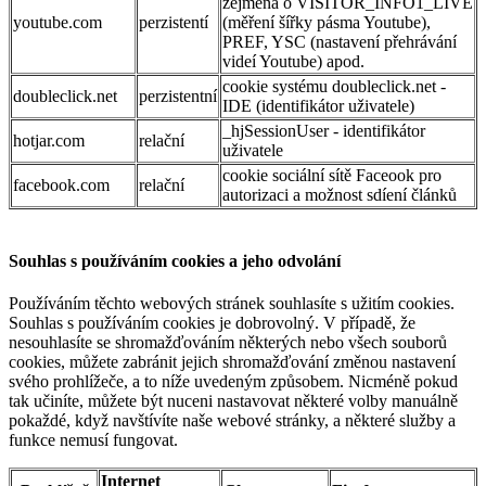
zejména o VISITOR_INFO1_LIVE
youtube.com
perzistentí
(měření šířky pásma Youtube),
PREF, YSC (nastavení přehrávání
videí Youtube) apod.
cookie systému doubleclick.net -
doubleclick.net
perzistentní
IDE (identifikátor uživatele)
_hjSessionUser - identifikátor
hotjar.com
relační
uživatele
cookie sociální sítě Faceook pro
facebook.com
relační
autorizaci a možnost sdíení článků
Souhlas s používáním cookies a jeho odvolání
Používáním těchto webových stránek souhlasíte s užitím cookies.
Souhlas s používáním cookies je dobrovolný. V případě, že
nesouhlasíte se shromažďováním některých nebo všech souborů
cookies, můžete zabránit jejich shromažďování změnou nastavení
svého prohlížeče, a to níže uvedeným způsobem. Nicméně pokud
tak učiníte, můžete být nuceni nastavovat některé volby manuálně
pokaždé, když navštívíte naše webové stránky, a některé služby a
funkce nemusí fungovat.
Internet