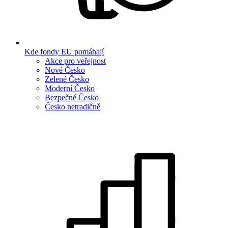
Kde fondy EU pomáhají
Akce pro veřejnost
Nové Česko
Zelené Česko
Moderní Česko
Bezpečné Česko
Česko netradičně