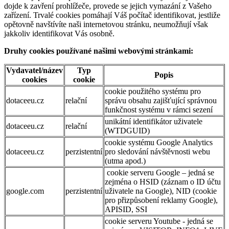
dojde k zavření prohlížeče, provede se jejich vymazání z Vašeho
zařízení. Trvalé cookies pomáhají Váš počítač identifikovat, jestliže
opětovně navštívíte naši internetovou stránku, neumožňují však
jakkoliv identifikovat Vás osobně.
Druhy cookies používané našimi webovými stránkami:
Vydavatel/název
Typ
Popis
cookies
cookie
cookie použitého systému pro
dotaceeu.cz
relační
správu obsahu zajišťující správnou
funkčnost systému v rámci sezení
unikátní identifikátor uživatele
dotaceeu.cz
relační
(WTDGUID)
cookie systému Google Analytics
dotaceeu.cz
perzistentní
pro sledování návštěvnosti webu
(utma apod.)
cookie serveru Google – jedná se
zejména o HSID (záznam o ID účtu
google.com
perzistentní
uživatele na Google), NID (cookie
pro přizpůsobení reklamy Google),
APISID, SSI
cookie serveru Youtube - jedná se