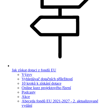
Jak získat dotaci z fondů EU
Výzvy
Vyhledávač dotačních příležitostí
10 kroků k získání dotace
Online kurz projektového řízení
Podcasty
Akce
Abeceda fondů EU 2021-2027 - 2. aktualizované
vydání