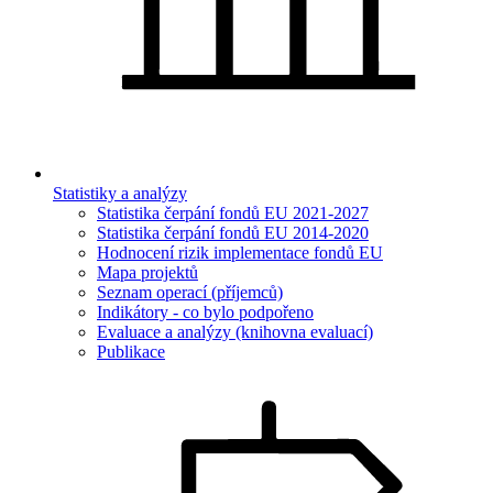
Statistiky a analýzy
Statistika čerpání fondů EU 2021-2027
Statistika čerpání fondů EU 2014-2020
Hodnocení rizik implementace fondů EU
Mapa projektů
Seznam operací (příjemců)
Indikátory - co bylo podpořeno
Evaluace a analýzy (knihovna evaluací)
Publikace