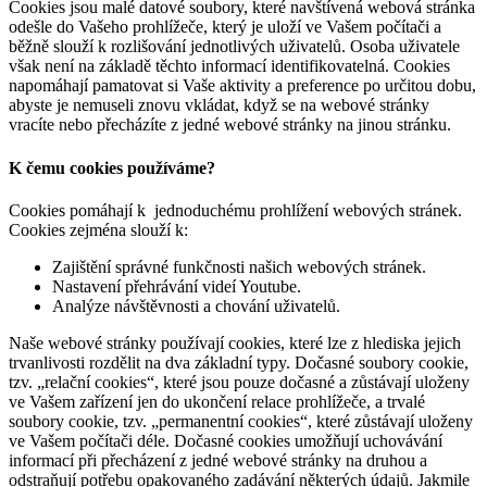
Cookies jsou malé datové soubory, které navštívená webová stránka
odešle do Vašeho prohlížeče, který je uloží ve Vašem počítači a
běžně slouží k rozlišování jednotlivých uživatelů. Osoba uživatele
však není na základě těchto informací identifikovatelná. Cookies
napomáhají pamatovat si Vaše aktivity a preference po určitou dobu,
abyste je nemuseli znovu vkládat, když se na webové stránky
vracíte nebo přecházíte z jedné webové stránky na jinou stránku.
K čemu cookies používáme?
Cookies pomáhají k jednoduchému prohlížení webových stránek.
Cookies zejména slouží k:
Zajištění správné funkčnosti našich webových stránek.
Nastavení přehrávání videí Youtube.
Analýze návštěvnosti a chování uživatelů.
Naše webové stránky používají cookies, které lze z hlediska jejich
trvanlivosti rozdělit na dva základní typy. Dočasné soubory cookie,
tzv. „relační cookies“, které jsou pouze dočasné a zůstávají uloženy
ve Vašem zařízení jen do ukončení relace prohlížeče, a trvalé
soubory cookie, tzv. „permanentní cookies“, které zůstávají uloženy
ve Vašem počítači déle. Dočasné cookies umožňují uchovávání
informací při přecházení z jedné webové stránky na druhou a
odstraňují potřebu opakovaného zadávání některých údajů. Jakmile