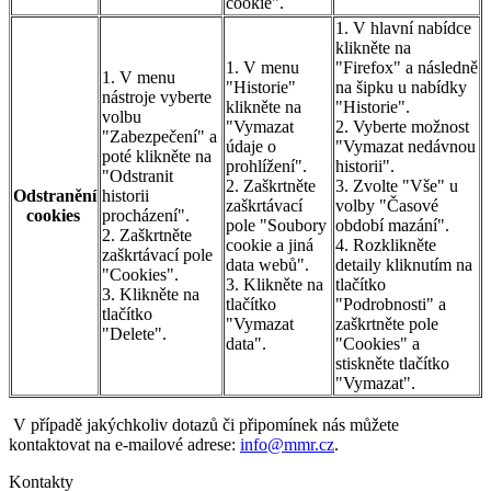
cookie".
1. V hlavní nabídce
klikněte na
1. V menu
"Firefox" a následně
1. V menu
"Historie"
na šipku u nabídky
nástroje vyberte
klikněte na
"Historie".
volbu
"Vymazat
2. Vyberte možnost
"Zabezpečení" a
údaje o
"Vymazat nedávnou
poté klikněte na
prohlížení".
historii".
"Odstranit
2. Zaškrtněte
3. Zvolte "Vše" u
Odstranění
historii
zaškrtávací
volby "Časové
cookies
procházení".
pole "Soubory
období mazání".
2. Zaškrtněte
cookie a jiná
4. Rozklikněte
zaškrtávací pole
data webů".
detaily kliknutím na
"Cookies".
3. Klikněte na
tlačítko
3. Klikněte na
tlačítko
"Podrobnosti" a
tlačítko
"Vymazat
zaškrtněte pole
"Delete".
data".
"Cookies" a
stiskněte tlačítko
"Vymazat".
V případě jakýchkoliv dotazů či připomínek nás můžete
kontaktovat na e-mailové adrese:
info@mmr.cz
.
Kontakty