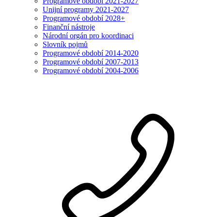
Programové období 2021-2027
Unijní programy 2021-2027
Programové období 2028+
Finanční nástroje
Národní orgán pro koordinaci
Slovník pojmů
Programové období 2014-2020
Programové období 2007-2013
Programové období 2004-2006