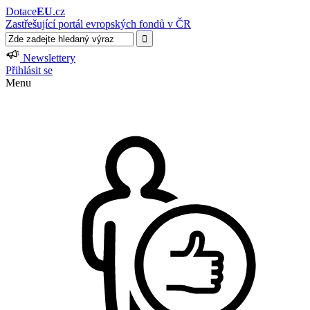
Dotace
EU
.cz
Zastřešující portál evropských fondů v ČR
Newslettery
Přihlásit se
Menu