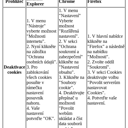
Prohlížeč
Chrome
Firefox
Explorer
1. V menu
"Nastavení"
1. V menu
Vyberte
"Nástroje"
možnost
vyberte možnost
"Rozšířená
"Možnosti
nastavení".
1. V hlavní nabídce
internetu".
2. V sekci
klikněte na
2. Nyní klikněte
"Ochrana
"Firefox" a následně
na záložku
soukromí a
na nabídku
"Ochrana
zabezpečení"
"Možnosti".
osobních údajů".
klikněte na
2. Zvolte oddíl
Deaktivace
3. Pro
"Nastavení
"Soukromí".
cookies
zablokování
obsahu".
3. V sekci Cookies
všech cookies
3. Klikněte na
deaktivujte volbu
posuňte v
"Soubory
"Povolit serverům
rámečku
cookie".
nastavovat
nastavení
4. Deaktivujte
Cookies".
posuvník
přepínač u
4. Potvrďte vaše
nahoru.
možnosti
nastavení.
4. Vaše
"Povolit
nastavení
webům
potvrďte "OK".
ukládat a číst
data souborů