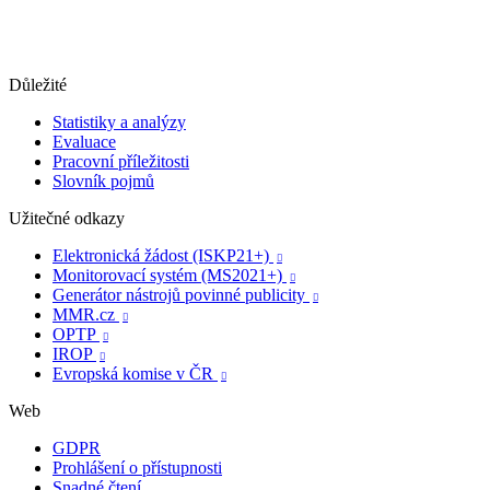
Důležité
Statistiky a analýzy
Evaluace
Pracovní příležitosti
Slovník pojmů
Užitečné odkazy
Elektronická žádost (ISKP21+)

Monitorovací systém (MS2021+)

Generátor nástrojů povinné publicity

MMR.cz

OPTP

IROP

Evropská komise v ČR

Web
GDPR
Prohlášení o přístupnosti
Snadné čtení