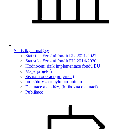
Statistiky a analýzy
Statistika čerpání fondů EU 2021-2027
Statistika čerpání fondů EU 2014-2020
Hodnocení rizik implementace fondů EU
Mapa projektů
Seznam operací (příjemců)
Indikátory - co bylo podpořeno
Evaluace a analýzy (knihovna evaluací)
Publikace