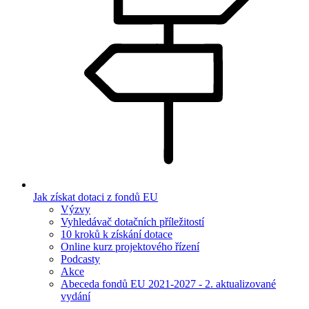
Jak získat dotaci z fondů EU
Výzvy
Vyhledávač dotačních příležitostí
10 kroků k získání dotace
Online kurz projektového řízení
Podcasty
Akce
Abeceda fondů EU 2021-2027 - 2. aktualizované
vydání