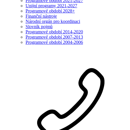
Programové období 2021-2027
Unijní programy 2021-2027
Programové období 2028+
Finanční nástroje
Národní orgán pro koordinaci
Slovník pojmů
Programové období 2014-2020
Programové období 2007-2013
Programové období 2004-2006