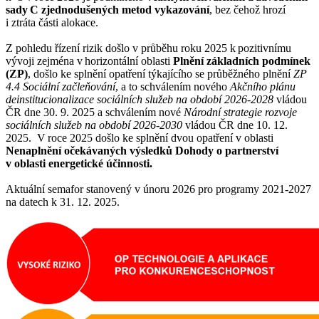
sady C zjednodušených metod vykazování
, bez čehož hrozí
i ztráta části alokace.
Z pohledu řízení rizik došlo v průběhu roku 2025 k pozitivnímu
vývoji zejména v horizontální oblasti
Plnění základních podmínek
(ZP)
, došlo ke splnění opatření týkajícího se průběžného plnění
ZP
4.4 Sociální začleňování
, a to schválením nového
Akčního plánu
deinstitucionalizace sociálních služeb na období 2026-2028
vládou
ČR dne 30. 9. 2025 a schválením nové
Národní strategie rozvoje
sociálních služeb na období 2026-2030
vládou ČR dne 10. 12.
2025. V roce 2025 došlo ke splnění dvou opatření v oblasti
Nenaplnění očekávaných výsledků Dohody o partnerství
v oblasti energetické účinnosti.
Aktuální semafor stanovený v únoru 2026 pro programy 2021-2027
na datech k 31. 12. 2025.