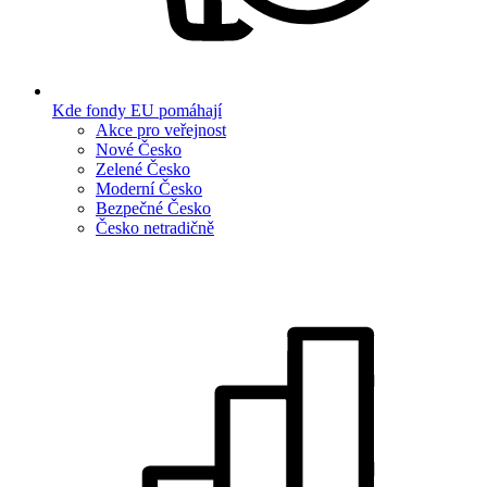
Kde fondy EU pomáhají
Akce pro veřejnost
Nové Česko
Zelené Česko
Moderní Česko
Bezpečné Česko
Česko netradičně