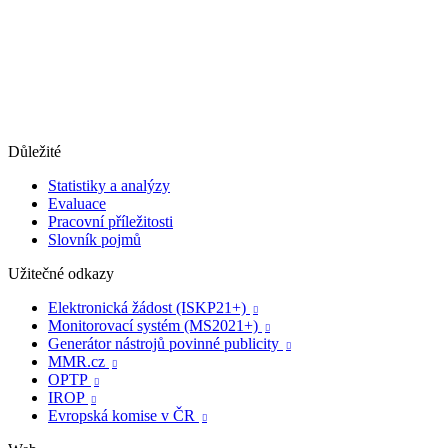
Důležité
Statistiky a analýzy
Evaluace
Pracovní příležitosti
Slovník pojmů
Užitečné odkazy
Elektronická žádost (ISKP21+)

Monitorovací systém (MS2021+)

Generátor nástrojů povinné publicity

MMR.cz

OPTP

IROP

Evropská komise v ČR
