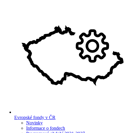
Evropské fondy v ČR
Novinky
Informace o fondech