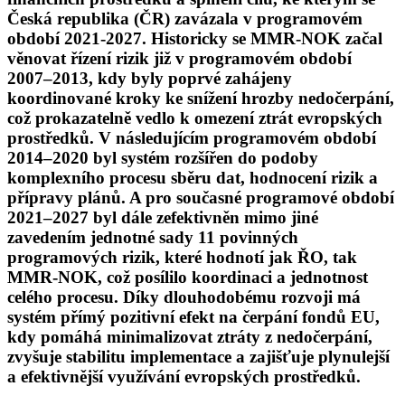
Česká republika (ČR) zavázala v programovém
období 2021-2027. Historicky se MMR-NOK začal
věnovat řízení rizik již v programovém období
2007–2013, kdy byly poprvé zahájeny
koordinované kroky ke snížení hrozby nedočerpání,
což prokazatelně vedlo k omezení ztrát evropských
prostředků. V následujícím programovém období
2014–2020 byl systém rozšířen do podoby
komplexního procesu sběru dat, hodnocení rizik a
přípravy plánů. A pro současné programové období
2021–2027 byl dále zefektivněn mimo jiné
zavedením jednotné sady 11 povinných
programových rizik, které hodnotí jak ŘO, tak
MMR-NOK, což posílilo koordinaci a jednotnost
celého procesu. Díky dlouhodobému rozvoji má
systém přímý pozitivní efekt na čerpání fondů EU,
kdy pomáhá minimalizovat ztráty z nedočerpání,
zvyšuje stabilitu implementace a zajišťuje plynulejší
a efektivnější využívání evropských prostředků.