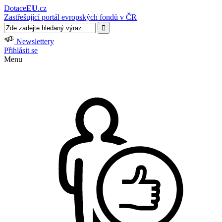
Dotace
EU
.cz
Zastřešující portál evropských fondů v ČR
Newslettery
Přihlásit se
Menu