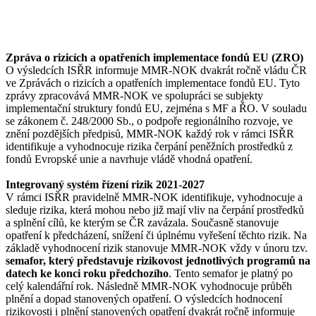
Zpráva o rizicích a opatřeních implementace fondů EU (ZRO)
O výsledcích ISŘR informuje MMR-NOK dvakrát ročně vládu ČR
ve Zprávách o rizicích a opatřeních implementace fondů EU. Tyto
zprávy zpracovává MMR-NOK ve spolupráci se subjekty
implementační struktury fondů EU, zejména s MF a ŘO. V souladu
se zákonem č. 248/2000 Sb., o podpoře regionálního rozvoje, ve
znění pozdějších předpisů, MMR-NOK každý rok v rámci ISŘR
identifikuje a vyhodnocuje rizika čerpání peněžních prostředků z
fondů Evropské unie a navrhuje vládě vhodná opatření.
Integrovaný systém řízení rizik 2021-2027
V rámci ISŘR pravidelně MMR-NOK identifikuje, vyhodnocuje a
sleduje rizika, která mohou nebo již mají vliv na čerpání prostředků
a splnění cílů, ke kterým se ČR zavázala. Současně stanovuje
opatření k předcházení, snížení či úplnému vyřešení těchto rizik. Na
základě vyhodnocení rizik stanovuje MMR-NOK vždy v únoru tzv.
semafor, který představuje rizikovost jednotlivých programů na
datech ke konci roku předchozího
. Tento semafor je platný po
celý kalendářní rok. Následně MMR-NOK vyhodnocuje průběh
plnění a dopad stanovených opatření. O výsledcích hodnocení
rizikovosti i plnění stanovených opatření dvakrát ročně informuje