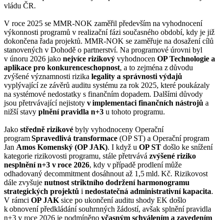
vládu ČR.
V roce 2025 se MMR-NOK zaměřil především na vyhodnocení
výkonnosti programů v realizační fázi současného období, kdy je již
dokončena řada projektů. MMR-NOK se zaměřuje na dosažení cílů
stanovených v Dohodě o partnerství. Na programové úrovni byl
v únoru 2026 jako
nejvíce rizikový
vyhodnocen
OP Technologie a
aplikace pro konkurenceschopnost
, a to zejména z důvodu
zvýšené významnosti rizika
legality a správnosti výdajů
vyplývající ze závěrů auditu systému za rok 2025, které poukázaly
na systémové nedostatky s finančním dopadem. Dalšími důvody
jsou přetrvávající nejistoty
v implementaci finančních nástrojů
a
nižší stavy
plnění pravidla n+3
u tohoto programu.
Jako
středně rizikové
byly vyhodnoceny Operační
program
Spravedlivá transformace
(OP ST) a Operační program
Jan
Amos Komenský (OP JAK)
. I když u
OP ST
došlo ke snížení
kategorie rizikovosti programu, stále přetrvává
zvýšené riziko
nesplnění n+3 v roce 2026
, kdy v případě prodlení může
odhadovaný decommitment dosáhnout až 1,5 mld. Kč. Rizikovost
dále zvyšuje
nutnost striktního dodržení harmonogramu
strategických projektů
i
nedostatečná administrativní kapacita
.
V rámci
OP JAK
sice po ukončení auditu shody EK došlo
k obnovení předkládání souhrnných žádostí, avšak splnění pravidla
n+3 v roce 2026 je podmíněno
včasným schválením a zavedením