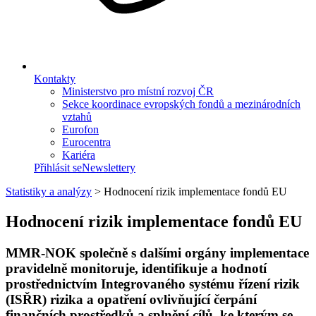
Kontakty
Ministerstvo pro místní rozvoj ČR
Sekce koordinace evropských fondů a mezinárodních
vztahů
Eurofon
Eurocentra
Kariéra
Přihlásit se
Newslettery
Statistiky a analýzy
>
Hodnocení rizik implementace fondů EU
Hodnocení rizik implementace fondů EU
MMR-NOK společně s dalšími orgány implementace
pravidelně monitoruje, identifikuje a hodnotí
prostřednictvím
Integrovaného systému řízení rizik
(ISŘR) rizika a opatření ovlivňující čerpání
finančních prostředků a splnění cílů, ke kterým se