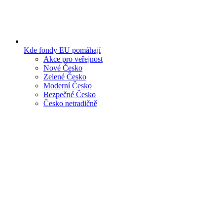
Kde fondy EU pomáhají
Akce pro veřejnost
Nové Česko
Zelené Česko
Moderní Česko
Bezpečné Česko
Česko netradičně