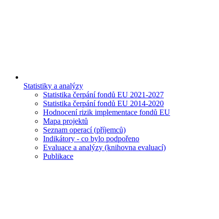
Statistiky a analýzy
Statistika čerpání fondů EU 2021-2027
Statistika čerpání fondů EU 2014-2020
Hodnocení rizik implementace fondů EU
Mapa projektů
Seznam operací (příjemců)
Indikátory - co bylo podpořeno
Evaluace a analýzy (knihovna evaluací)
Publikace