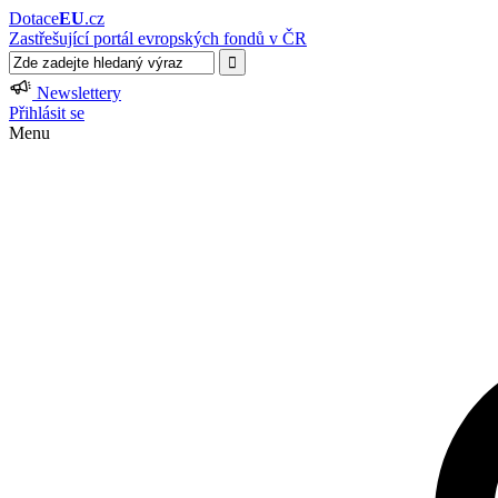
Dotace
EU
.cz
Zastřešující portál evropských fondů v ČR
Newslettery
Přihlásit se
Menu