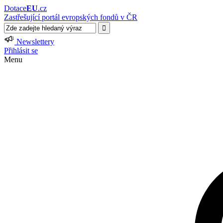
Dotace
EU
.cz
Zastřešující portál evropských fondů v ČR
Newslettery
Přihlásit se
Menu