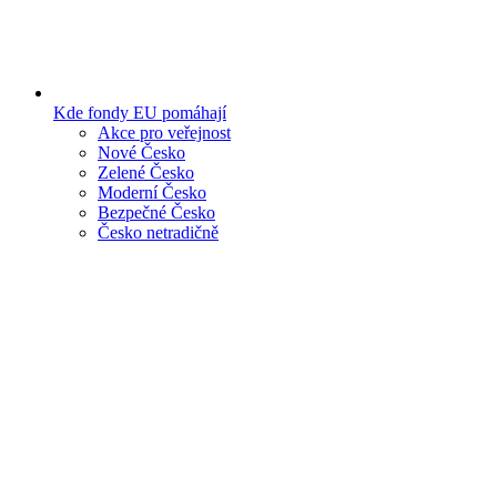
Kde fondy EU pomáhají
Akce pro veřejnost
Nové Česko
Zelené Česko
Moderní Česko
Bezpečné Česko
Česko netradičně