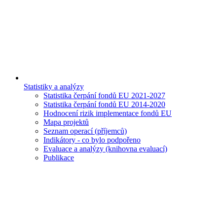
Statistiky a analýzy
Statistika čerpání fondů EU 2021-2027
Statistika čerpání fondů EU 2014-2020
Hodnocení rizik implementace fondů EU
Mapa projektů
Seznam operací (příjemců)
Indikátory - co bylo podpořeno
Evaluace a analýzy (knihovna evaluací)
Publikace