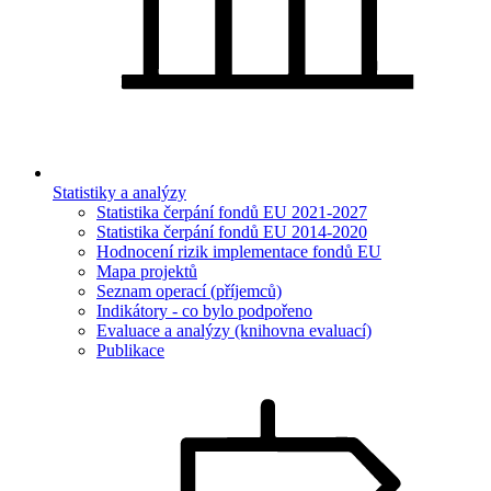
Statistiky a analýzy
Statistika čerpání fondů EU 2021-2027
Statistika čerpání fondů EU 2014-2020
Hodnocení rizik implementace fondů EU
Mapa projektů
Seznam operací (příjemců)
Indikátory - co bylo podpořeno
Evaluace a analýzy (knihovna evaluací)
Publikace