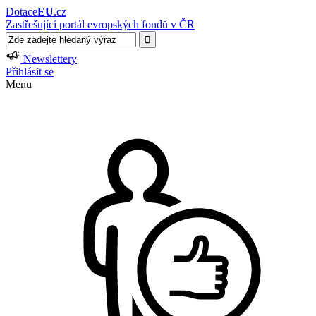
Dotace
EU
.cz
Zastřešující portál evropských fondů v ČR
Newslettery
Přihlásit se
Menu