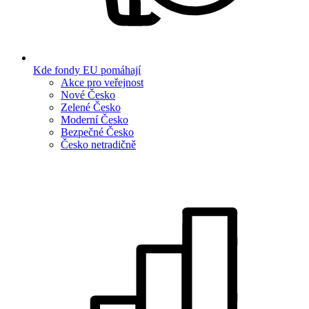
Kde fondy EU pomáhají
Akce pro veřejnost
Nové Česko
Zelené Česko
Moderní Česko
Bezpečné Česko
Česko netradičně