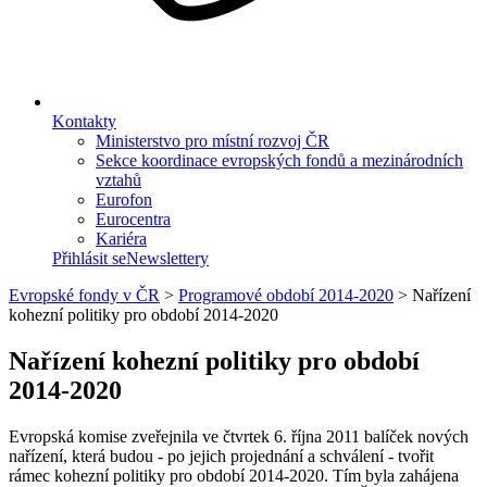
Kontakty
Ministerstvo pro místní rozvoj ČR
Sekce koordinace evropských fondů a mezinárodních
vztahů
Eurofon
Eurocentra
Kariéra
Přihlásit se
Newslettery
Evropské fondy v ČR
>
Programové období 2014-2020
>
Nařízení
kohezní politiky pro období 2014-2020
Nařízení kohezní politiky pro období
2014-2020
Evropská komise zveřejnila ve čtvrtek 6. října 2011 balíček nových
nařízení, která budou - po jejich projednání a schválení - tvořit
rámec kohezní politiky pro období 2014-2020. Tím byla zahájena