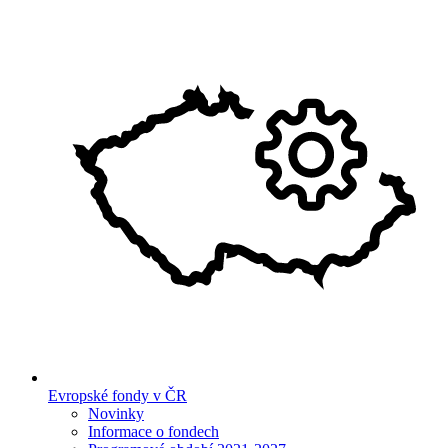
Evropské fondy v ČR
Novinky
Informace o fondech