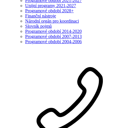
Programové období 2021-2027
Unijní programy 2021-2027
Programové období 2028+
Finanční nástroje
Národní orgán pro koordinaci
Slovník pojmů
Programové období 2014-2020
Programové období 2007-2013
Programové období 2004-2006