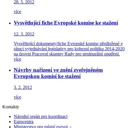
28. 5. 2012
více
Vysvětlující fiche Evropské komise ke stažení
12. 3. 2012
Vysvětlující dokumenty/fiche Evropské komise předložené v
rámci vyjednávání legislativy pro kohezní politiku 2014-2020
na úrovni Pracovní skupiny Rady pro strukturální opatření.
více
Návrhy nařízení ve znění zveřejněném
Evropskou komisí ke stažení
3. 2. 2012
více
Kontakty
Národní orgán pro koordinaci
Eurocentra
Ministerstvo pro místní rozvoj
