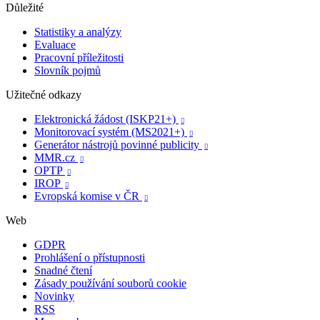
Důležité
Statistiky a analýzy
Evaluace
Pracovní příležitosti
Slovník pojmů
Užitečné odkazy
Elektronická žádost (ISKP21+)

Monitorovací systém (MS2021+)

Generátor nástrojů povinné publicity

MMR.cz

OPTP

IROP

Evropská komise v ČR

Web
GDPR
Prohlášení o přístupnosti
Snadné čtení
Zásady používání souborů cookie
Novinky
RSS