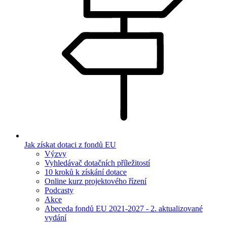
Jak získat dotaci z fondů EU
Výzvy
Vyhledávač dotačních příležitostí
10 kroků k získání dotace
Online kurz projektového řízení
Podcasty
Akce
Abeceda fondů EU 2021-2027 - 2. aktualizované
vydání