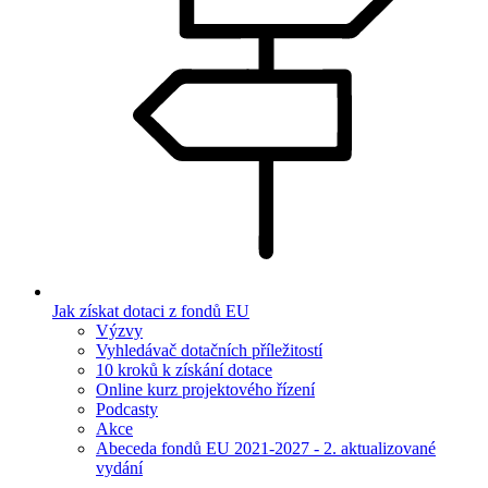
Jak získat dotaci z fondů EU
Výzvy
Vyhledávač dotačních příležitostí
10 kroků k získání dotace
Online kurz projektového řízení
Podcasty
Akce
Abeceda fondů EU 2021-2027 - 2. aktualizované
vydání