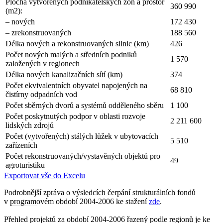
Plocha vytvořených podnikatelských zón a prostor
360 990
(m2):
– nových
172 430
– zrekonstruovaných
188 560
Délka nových a rekonstruovaných silnic (km)
426
Počet nových malých a středních podniků
1 570
založených v regionech
Délka nových kanalizačních sítí (km)
374
Počet ekvivalentních obyvatel napojených na
68 810
čistírny odpadních vod
Počet sběrných dvorů a systémů odděleného sběru
1 100
Počet poskytnutých podpor v oblasti rozvoje
2 211 600
lidských zdrojů
Počet (vytvořených) stálých lůžek v ubytovacích
5 510
zařízeních
Počet rekonstruovaných/vystavěných objektů pro
49
agroturistiku
Exportovat vše do Excelu
Podrobnější zpráva o výsledcích čerpání strukturálních fondů
v
program
ovém období 2004-2006 ke stažení
zde
.
Přehled
projekt
ů za období 2004-2006 řazený podle regionů je ke