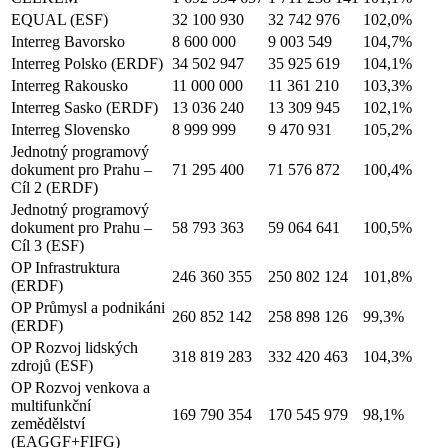
EQUAL (ESF)
32 100 930
32 742 976
102,0%
Interreg Bavorsko
8 600 000
9 003 549
104,7%
Interreg Polsko (ERDF)
34 502 947
35 925 619
104,1%
Interreg Rakousko
11 000 000
11 361 210
103,3%
Interreg Sasko (ERDF)
13 036 240
13 309 945
102,1%
Interreg Slovensko
8 999 999
9 470 931
105,2%
Jednotný programový
dokument pro Prahu –
71 295 400
71 576 872
100,4%
Cíl 2 (ERDF)
Jednotný programový
dokument pro Prahu –
58 793 363
59 064 641
100,5%
Cíl 3 (ESF)
OP Infrastruktura
246 360 355
250 802 124
101,8%
(ERDF)
OP Průmysl a podnikáni
260 852 142
258 898 126
99,3%
(ERDF)
OP Rozvoj lidských
318 819 283
332 420 463
104,3%
zdrojů (ESF)
OP Rozvoj venkova a
multifunkční
169 790 354
170 545 979
98,1%
zemědělství
(EAGGF+FIFG)