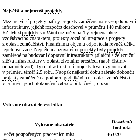
Největší a nejmenší
projekt
y
Mezi největší
projekt
y patřily
projekt
y zaměřené na rozvoj dopravní
infrastruktury, jejichž rozpočet dosahoval v průměru 140 milionů
Kč. Mezi
projekt
y s nižšími rozpočty patřily zejména akce
vzdělávacího charakteru,
projekt
y sociální integrace a
projekt
y
z oblasti zemědělství. Finančnímu objemu odpovídala rovněž délka
jejich realizace. Nejdéle realizovanými
projekt
y byly
projekt
y
zaměřené na budování dopravní infrastruktury (silniční a železniční
sítě) a infrastruktury v oblasti životního prostředí (např. čistírny
odpadních vod). Tyto infrastrukturní
projekt
y trvalo vybudovat
v průměru téměř 2,5 roku. Naopak nejkratší dobu zabralo dokončit
projekt
y zaměřené na podporu
podnik
ání a na oblast zemědělství –
v průměru jejich dokončení zabralo přibližně 1,5 roku.
Vybrané ukazatele výsledků
Dosažená
Vybrané ukazatele
hodnota
Počet podpořených pracovních míst
46 020