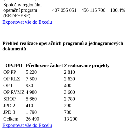
Společný regionální
operační program
407 055 051
456 115 706
100,4%
(ERDF+ESF)
Exportovat vše do Excelu
Přehled realizace operačních
program
ů a jednogramových
dokumentů
OP/JPD
Předložené žádost
Zrealizované projekty
OP PP
5 220
2 810
OP RLZ
7 500
2 630
OP I
930
400
OP RVMZ
4 980
3 600
SROP
5 660
2 780
JPD 2
410
290
JPD 3
1 790
780
Celkem
26 490
13 290
Exportovat vše do Excelu