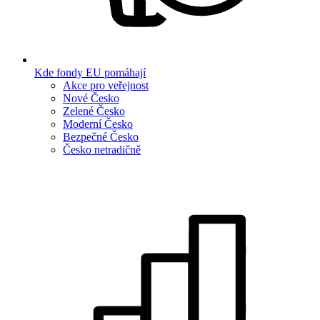
Kde fondy EU pomáhají
Akce pro veřejnost
Nové Česko
Zelené Česko
Moderní Česko
Bezpečné Česko
Česko netradičně