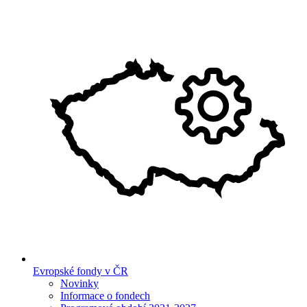
Evropské fondy v ČR
Novinky
Informace o fondech