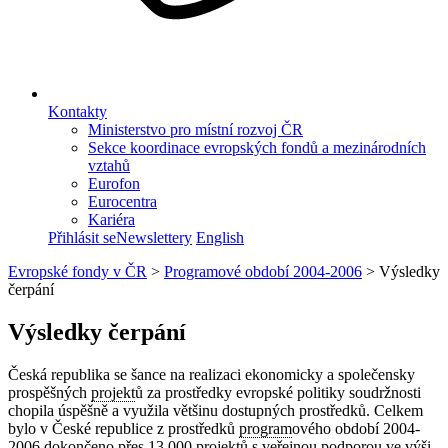
Kontakty
Ministerstvo pro místní rozvoj ČR
Sekce koordinace evropských fondů a mezinárodních
vztahů
Eurofon
Eurocentra
Kariéra
Přihlásit se
Newslettery
English
Evropské fondy v ČR
>
Programové období 2004-2006
>
Výsledky
čerpání
Výsledky čerpání
Česká republika se šance na realizaci ekonomicky a společensky
prospěšných
projekt
ů za prostředky evropské politiky soudržnosti
chopila úspěšně a využila většinu dostupných prostředků. Celkem
bylo v České republice z prostředků
program
ového období 2004-
2006 dokončeno přes 13 000
projekt
ů s veřejnou podporou ve výši