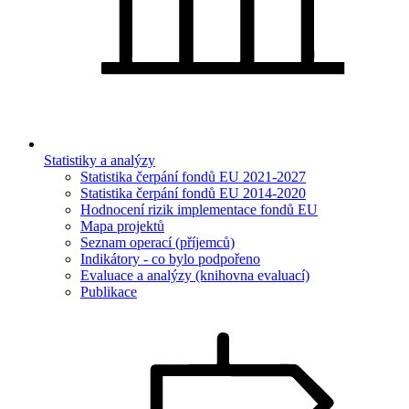
Statistiky a analýzy
Statistika čerpání fondů EU 2021-2027
Statistika čerpání fondů EU 2014-2020
Hodnocení rizik implementace fondů EU
Mapa projektů
Seznam operací (příjemců)
Indikátory - co bylo podpořeno
Evaluace a analýzy (knihovna evaluací)
Publikace