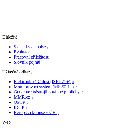
Důležité
Statistiky a analýzy
Evaluace
Pracovní příležitosti
Slovník pojmů
Užitečné odkazy
Elektronická žádost (ISKP21+)

Monitorovací systém (MS2021+)

Generátor nástrojů povinné publicity

MMR.cz

OPTP

IROP

Evropská komise v ČR

Web