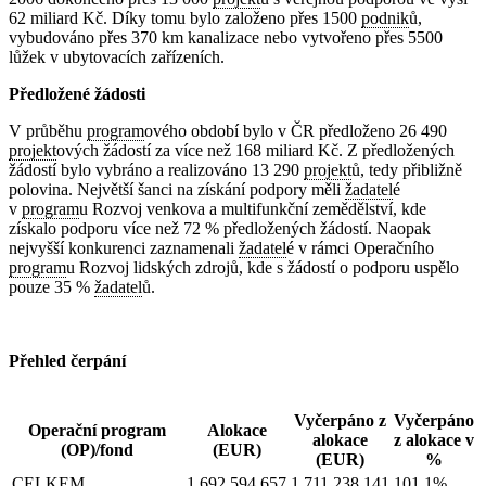
62 miliard Kč. Díky tomu bylo založeno přes 1500
podnik
ů,
vybudováno přes 370 km kanalizace nebo vytvořeno přes 5500
lůžek v ubytovacích zařízeních.
Předložené žádosti
V průběhu
program
ového období bylo v ČR předloženo 26 490
projekt
ových žádostí za více než 168 miliard Kč. Z předložených
žádostí bylo vybráno a realizováno 13 290
projekt
ů, tedy přibližně
polovina. Největší šanci na získání podpory měli
žadatel
é
v
program
u Rozvoj venkova a multifunkční zemědělství, kde
získalo podporu více než 72 % předložených žádostí. Naopak
nejvyšší konkurenci zaznamenali
žadatel
é v rámci Operačního
program
u Rozvoj lidských zdrojů, kde s žádostí o podporu uspělo
pouze 35 %
žadatel
ů.
Přehled čerpání
Vyčerpáno z
Vyčerpáno
Operační program
Alokace
alokace
z alokace v
(OP)/fond
(EUR)
(EUR)
%
CELKEM
1 692 594 657
1 711 238 141
101,1%