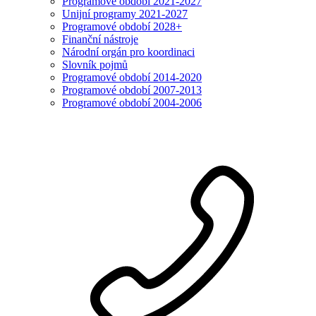
Programové období 2021-2027
Unijní programy 2021-2027
Programové období 2028+
Finanční nástroje
Národní orgán pro koordinaci
Slovník pojmů
Programové období 2014-2020
Programové období 2007-2013
Programové období 2004-2006