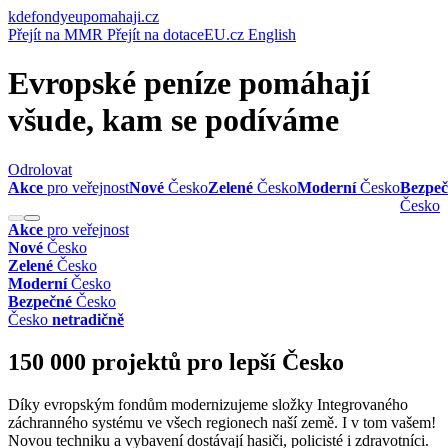
kde
fondyeu
pomahaji.cz
Přejít na MMR
Přejít na dotaceEU.cz
English
Evropské peníze
pomáhají
všude,
kam se podíváme
Odrolovat
Akce
pro veřejnost
Nové
Česko
Zelené
Česko
Moderní
Česko
Bezpeč
Česko
Akce
pro veřejnost
Nové
Česko
Zelené
Česko
Moderní
Česko
Bezpečné
Česko
Česko
netradičně
150 000 projektů pro lepší Česko
Díky evropským fondům modernizujeme složky Integrovaného
záchranného systému ve všech regionech naší země. I v tom vašem!
Novou techniku a vybavení dostávají hasiči, policisté i zdravotníci.