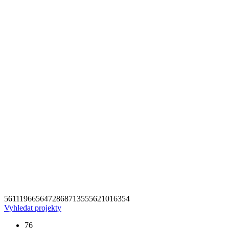
56
111
96
65
64
72
86
87
135
55
62
101
63
54
Vyhledat projekty
76