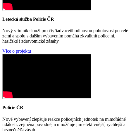
Letecká služba Policie ČR
Nový vrtulník slouží pro čtyřiadvacetihodinovou pohotovost po celé
zemi a spolu s dalším vybavením pomáhá zkvalitnit policejní,
hasičské i zdravotnické zásahy.
Více o projektu
Policie ČR
Nové vybavení zlepšuje reakce policejních jednotek na mimořádné
události, zejména povodně, a umožňuje jim efektivnější, rychlejší a
bezpečnější zásah.