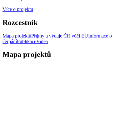
Více o projektu
Rozcestník
Mapa projektů
Příjmy a výdaje ČR vůči EU
Informace o
čerpání
Publikace
Videa
Mapa projektů