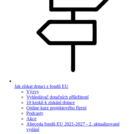
Jak získat dotaci z fondů EU
Výzvy
Vyhledávač dotačních příležitostí
10 kroků k získání dotace
Online kurz projektového řízení
Podcasty
Akce
Abeceda fondů EU 2021-2027 - 2. aktualizované
vydání