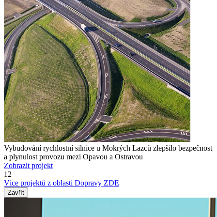
Vybudování rychlostní silnice u Mokrých Lazců zlepšilo bezpečnost
a plynulost provozu mezi Opavou a Ostravou
Zobrazit projekt
12
Více projektů z oblasti Dopravy ZDE
Zavřít