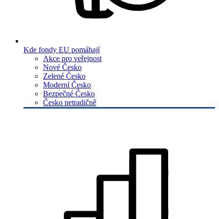
Kde fondy EU pomáhají
Akce pro veřejnost
Nové Česko
Zelené Česko
Moderní Česko
Bezpečné Česko
Česko netradičně