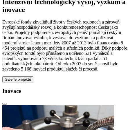
Intenzivní technologický vývoj, výzkum a
inovace
Evropské fondy zkvalitňují život v českých regionech a zároveň
zvyšují hospodářský rozvoj a konkurenceschopnost Česka jako
celku. Projekty podpořené z evropských peněz pomáhají českým
firmám inovovat výrobu, investovat do výzkumu a pořizovat
moderní stroje. Jenom mezi lety 2007 až 2013 bylo financováno 8
454 projektů na podporu malých a středních podniků. Díky podpoře
evropských fondů bylo přihlášeno a uděleno 531 vynálezů a
patentů, vybudováno 78 vědecko-technických parků a 51
podnikatelských inkubátorů. Od roku 2007 do současnosti bylo
zavedeno 5 168 inovací produktů, služeb či procesů.
Galerie projektů
Inovace