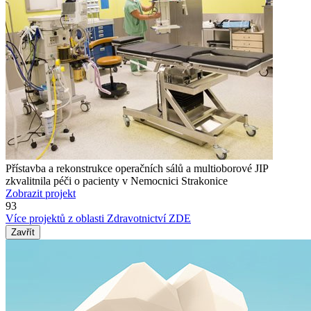
Přístavba a rekonstrukce operačních sálů a multioborové JIP
zkvalitnila péči o pacienty v Nemocnici Strakonice
Zobrazit projekt
93
Více projektů z oblasti Zdravotnictví ZDE
Zavřít