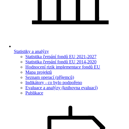
Statistiky a analýzy
Statistika čerpání fondů EU 2021-2027
Statistika čerpání fondů EU 2014-2020
Hodnocení rizik implementace fondů EU
Mapa projektů
Seznam operací (příjemců)
Indikátory - co bylo podpořeno
Evaluace a analýzy (knihovna evaluací)
Publikace