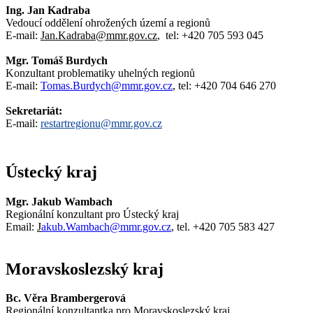
Ing. Jan Kadraba
Vedoucí oddělení ohrožených území a regionů
E-mail:
Jan.Kadraba@mmr.gov.cz
, tel: +420 705 593 045
Mgr. Tomáš Burdych
Konzultant problematiky uhelných regionů
E-mail:
Tomas.Burdych@mmr.gov.cz
, tel: +420 704 646 270
Sekretariát:
E-mail:
restartregionu@mmr.gov.cz
Ústecký kraj
Mgr. Jakub Wambach
Regionální konzultant pro Ústecký kraj
Email:
J
akub.Wambach@mmr.gov.cz
, tel. +420 705 583 427
Moravskoslezský kraj
Bc. Věra Brambergerová
Regionální konzultantka pro Moravskoslezský kraj