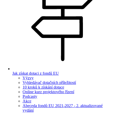
Jak získat dotaci z fondů EU
Výzvy
Vyhledávač dotačních příležitostí
10 kroků k získání dotace
Online kurz projektového řízení
Podcasty
Akce
Abeceda fondů EU 2021-2027 - 2. aktualizované
vydání