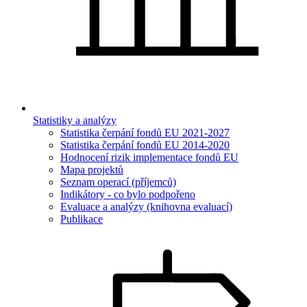
Statistiky a analýzy
Statistika čerpání fondů EU 2021-2027
Statistika čerpání fondů EU 2014-2020
Hodnocení rizik implementace fondů EU
Mapa projektů
Seznam operací (příjemců)
Indikátory - co bylo podpořeno
Evaluace a analýzy (knihovna evaluací)
Publikace