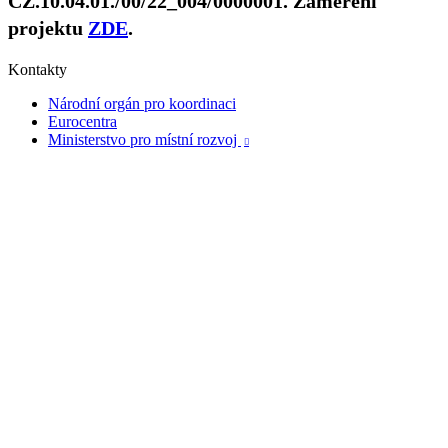
CZ.10.04.01./00/22_004/0000001. Zaměření
projektu
ZDE
.
Kontakty
Národní orgán pro koordinaci
Eurocentra
Ministerstvo pro místní rozvoj
