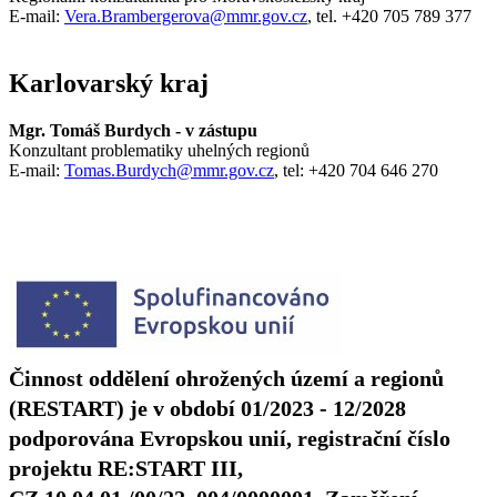
E-mail:
Vera.Brambergerova@mmr.gov.cz
, tel. +420 705 789 377
Karlovarský kraj
Mgr. Tomáš Burdych - v zástupu
Konzultant problematiky uhelných regionů
E-mail:
Tomas.Burdych@mmr.gov.cz
, tel: +420 704 646 270
Činnost oddělení ohrožených území a regionů
(RESTART) je v období 01/2023 - 12/2028
podporována Evropskou unií, registrační číslo
projektu RE:START III,