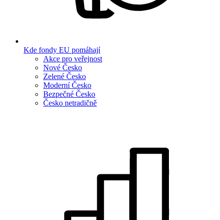
Kde fondy EU pomáhají
Akce pro veřejnost
Nové Česko
Zelené Česko
Moderní Česko
Bezpečné Česko
Česko netradičně