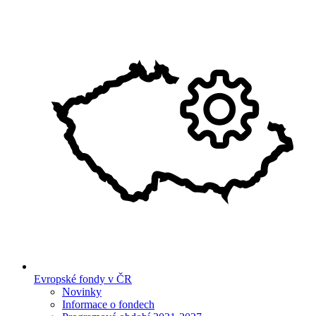
Evropské fondy v ČR
Novinky
Informace o fondech