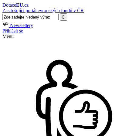
Dotace
EU
.cz
Zastřešující portál evropských fondů v ČR
Newslettery
Přihlásit se
Menu