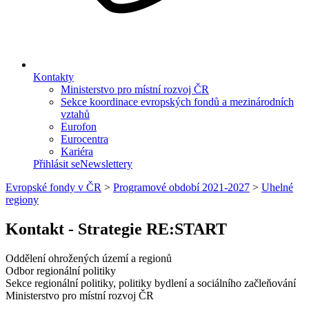
Kontakty
Ministerstvo pro místní rozvoj ČR
Sekce koordinace evropských fondů a mezinárodních
vztahů
Eurofon
Eurocentra
Kariéra
Přihlásit se
Newslettery
Evropské fondy v ČR
>
Programové období 2021-2027
>
Uhelné
regiony
Kontakt - Strategie RE:START
Oddělení ohrožených území a regionů
Odbor regionální politiky
Sekce regionální politiky, politiky bydlení a sociálního začleňování
Ministerstvo pro místní rozvoj ČR