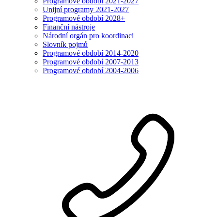
Programové období 2021-2027
Unijní programy 2021-2027
Programové období 2028+
Finanční nástroje
Národní orgán pro koordinaci
Slovník pojmů
Programové období 2014-2020
Programové období 2007-2013
Programové období 2004-2006