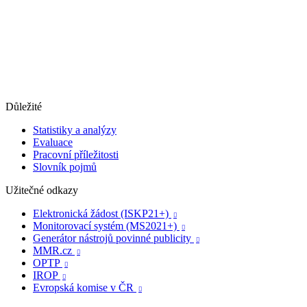
Důležité
Statistiky a analýzy
Evaluace
Pracovní příležitosti
Slovník pojmů
Užitečné odkazy
Elektronická žádost (ISKP21+)

Monitorovací systém (MS2021+)

Generátor nástrojů povinné publicity

MMR.cz

OPTP

IROP

Evropská komise v ČR
