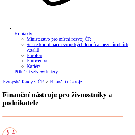
Kontakty
Ministerstvo pro místní rozvoj ČR
Sekce koordinace evropských fondů a mezinárodních
vztahů
Eurofon
Eurocentra
Kariéra
Přihlásit se
Newslettery
Evropské fondy v ČR
>
Finanční nástroje
Finanční nástroje pro živnostníky a
podnikatele