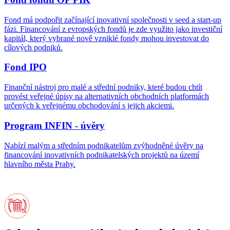
Fond má podpořit začínající inovativní společnosti v seed a start-up
fázi. Financování z evropských fondů je zde využito jako investiční
kapitál, který vybrané nově vzniklé fondy mohou investovat do
cílových podniků.
Fond IPO
Finanční nástroj pro malé a střední podniky, které budou chtít
provést veřejné úpisy na alternativních obchodních platformách
určených k veřejnému obchodování s jejich akciemi.
Program INFIN - úvěry
Nabízí malým a středním podnikatelům zvýhodněné úvěry na
financování inovativních podnikatelských projektů na území
hlavního města Prahy.