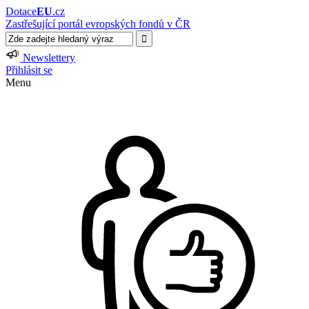
Dotace
EU
.cz
Zastřešující portál evropských fondů v ČR
Newslettery
Přihlásit se
Menu