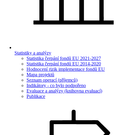
Statistiky a analýzy
Statistika čerpání fondů EU 2021-2027
Statistika čerpání fondů EU 2014-2020
Hodnocení rizik implementace fondů EU
Mapa projektů
Seznam operací (příjemců)
Indikátory - co bylo podpořeno
Evaluace a analýzy (knihovna evaluací)
Publikace