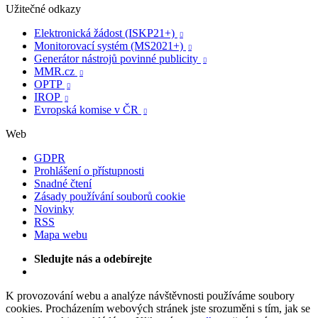
Užitečné odkazy
Elektronická žádost (ISKP21+)

Monitorovací systém (MS2021+)

Generátor nástrojů povinné publicity

MMR.cz

OPTP

IROP

Evropská komise v ČR

Web
GDPR
Prohlášení o přístupnosti
Snadné čtení
Zásady používání souborů cookie
Novinky
RSS
Mapa webu
Sledujte nás a odebírejte
K provozování webu a analýze návštěvnosti používáme soubory
cookies. Procházením webových stránek jste srozuměni s tím, jak se