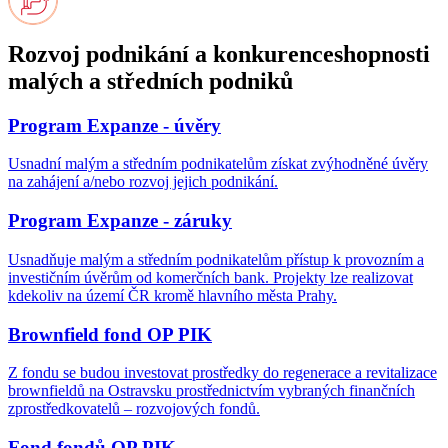
Rozvoj podnikání a konkurenceshopnosti
malých a středních podniků
Program Expanze - úvěry
Usnadní malým a středním podnikatelům získat zvýhodněné úvěry
na zahájení a/nebo rozvoj jejich podnikání.
Program Expanze - záruky
Usnadňuje malým a středním podnikatelům přístup k provozním a
investičním úvěrům od komerčních bank. Projekty lze realizovat
kdekoliv na území ČR kromě hlavního města Prahy.
Brownfield fond OP PIK
Z fondu se budou investovat prostředky do regenerace a revitalizace
brownfieldů na Ostravsku prostřednictvím vybraných finančních
zprostředkovatelů – rozvojových fondů.
Fond fondů OP PIK