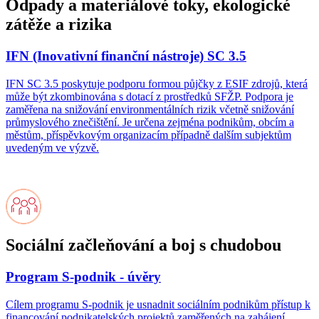
Odpady a materiálové toky, ekologické
zátěže a rizika
IFN (Inovativní finanční nástroje) SC 3.5
IFN SC 3.5 poskytuje podporu formou půjčky z ESIF zdrojů, která
může být zkombinována s dotací z prostředků SFŽP. Podpora je
zaměřena na snižování environmentálních rizik včetně snižování
průmyslového znečištění. Je určena zejména podnikům, obcím a
městům, příspěvkovým organizacím případně dalším subjektům
uvedeným ve výzvě.
Sociální začleňování a boj s chudobou
Program S-podnik - úvěry
Cílem programu S-podnik je usnadnit sociálním podnikům přístup k
financování podnikatelských projektů zaměřených na zahájení