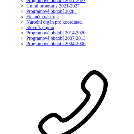
Programové období 2021-2027
Unijní programy 2021-2027
Programové období 2028+
Finanční nástroje
Národní orgán pro koordinaci
Slovník pojmů
Programové období 2014-2020
Programové období 2007-2013
Programové období 2004-2006