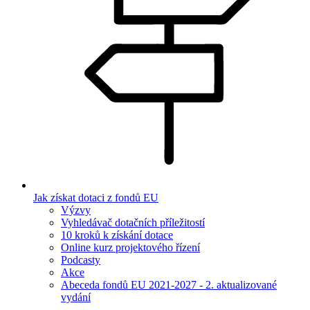
Jak získat dotaci z fondů EU
Výzvy
Vyhledávač dotačních příležitostí
10 kroků k získání dotace
Online kurz projektového řízení
Podcasty
Akce
Abeceda fondů EU 2021-2027 - 2. aktualizované
vydání