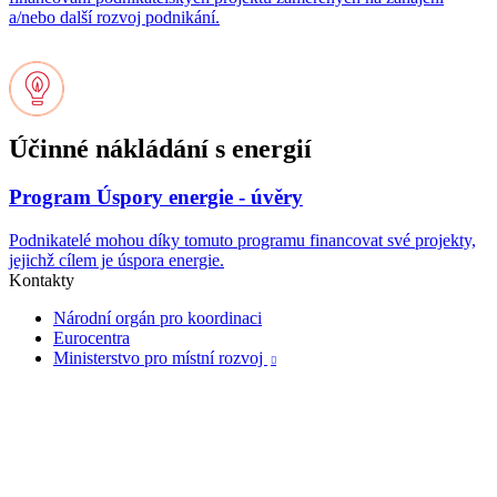
a/nebo další rozvoj podnikání.
Účinné nákládání s energií
Program Úspory energie - úvěry
Podnikatelé mohou díky tomuto programu financovat své projekty,
jejichž cílem je úspora energie.
Kontakty
Národní orgán pro koordinaci
Eurocentra
Ministerstvo pro místní rozvoj
