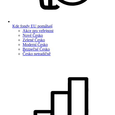
Kde fondy EU pomáhají
Akce pro veřejnost
Nové Česko
Zelené Česko
Moderní Česko
Bezpečné Česko
Česko netradičně