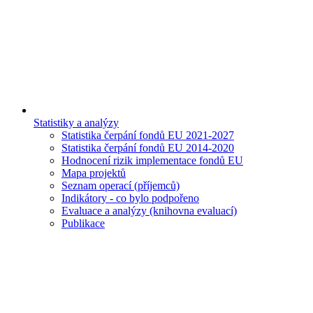
Statistiky a analýzy
Statistika čerpání fondů EU 2021-2027
Statistika čerpání fondů EU 2014-2020
Hodnocení rizik implementace fondů EU
Mapa projektů
Seznam operací (příjemců)
Indikátory - co bylo podpořeno
Evaluace a analýzy (knihovna evaluací)
Publikace