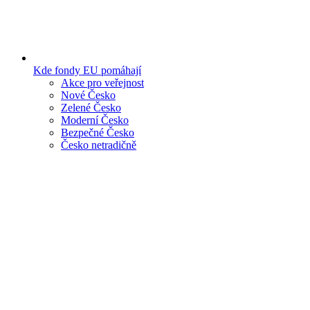
Kde fondy EU pomáhají
Akce pro veřejnost
Nové Česko
Zelené Česko
Moderní Česko
Bezpečné Česko
Česko netradičně