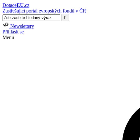
Dotace
EU
.cz
Zastřešující portál evropských fondů v ČR
Newslettery
Přihlásit se
Menu