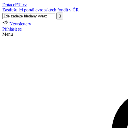
Dotace
EU
.cz
Zastřešující portál evropských fondů v ČR
Newslettery
Přihlásit se
Menu