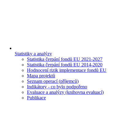
Statistiky a analýzy
Statistika čerpání fondů EU 2021-2027
Statistika čerpání fondů EU 2014-2020
Hodnocení rizik implementace fondů EU
Mapa projektů
Seznam operací (příjemců)
Indikátory - co bylo podpořeno
Evaluace a analýzy (knihovna evaluací)
Publikace