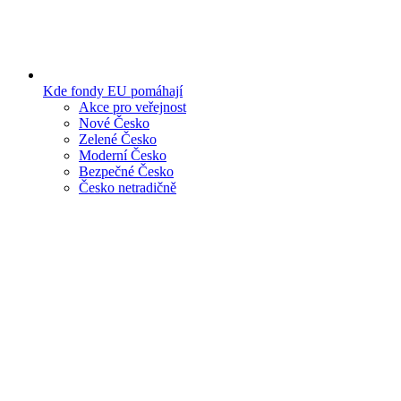
Kde fondy EU pomáhají
Akce pro veřejnost
Nové Česko
Zelené Česko
Moderní Česko
Bezpečné Česko
Česko netradičně