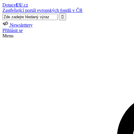
Dotace
EU
.cz
Zastřešující portál evropských fondů v ČR
Newslettery
Přihlásit se
Menu