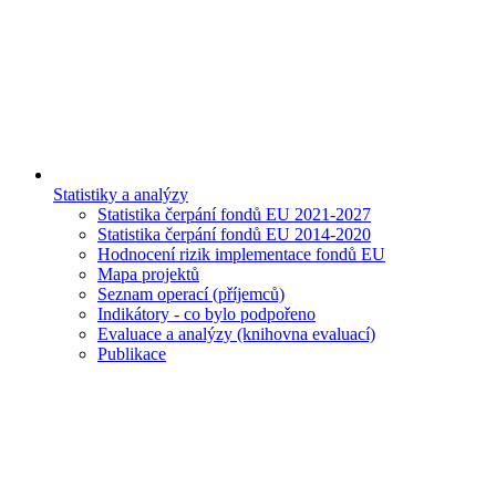
Statistiky a analýzy
Statistika čerpání fondů EU 2021-2027
Statistika čerpání fondů EU 2014-2020
Hodnocení rizik implementace fondů EU
Mapa projektů
Seznam operací (příjemců)
Indikátory - co bylo podpořeno
Evaluace a analýzy (knihovna evaluací)
Publikace