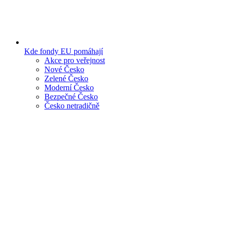
Kde fondy EU pomáhají
Akce pro veřejnost
Nové Česko
Zelené Česko
Moderní Česko
Bezpečné Česko
Česko netradičně