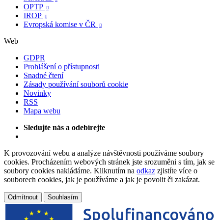
OPTP

IROP

Evropská komise v ČR

Web
GDPR
Prohlášení o přístupnosti
Snadné čtení
Zásady používání souborů cookie
Novinky
RSS
Mapa webu
Sledujte nás a odebírejte
K provozování webu a analýze návštěvnosti používáme soubory
cookies. Procházením webových stránek jste srozuměni s tím, jak se
soubory cookies nakládáme. Kliknutím na
odkaz
zjistíte více o
souborech cookies, jak je používáme a jak je povolit či zakázat.
Odmítnout
Souhlasím