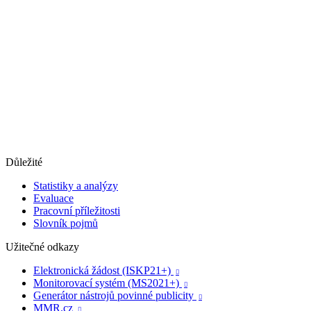
Důležité
Statistiky a analýzy
Evaluace
Pracovní příležitosti
Slovník pojmů
Užitečné odkazy
Elektronická žádost (ISKP21+)

Monitorovací systém (MS2021+)

Generátor nástrojů povinné publicity

MMR.cz
