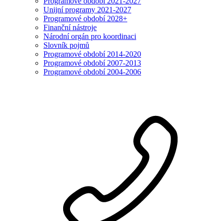
Programové období 2021-2027
Unijní programy 2021-2027
Programové období 2028+
Finanční nástroje
Národní orgán pro koordinaci
Slovník pojmů
Programové období 2014-2020
Programové období 2007-2013
Programové období 2004-2006