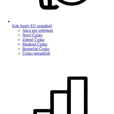
Kde fondy EU pomáhají
Akce pro veřejnost
Nové Česko
Zelené Česko
Moderní Česko
Bezpečné Česko
Česko netradičně