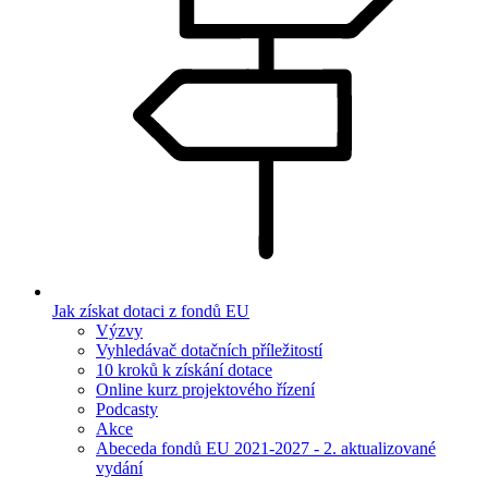
Jak získat dotaci z fondů EU
Výzvy
Vyhledávač dotačních příležitostí
10 kroků k získání dotace
Online kurz projektového řízení
Podcasty
Akce
Abeceda fondů EU 2021-2027 - 2. aktualizované
vydání