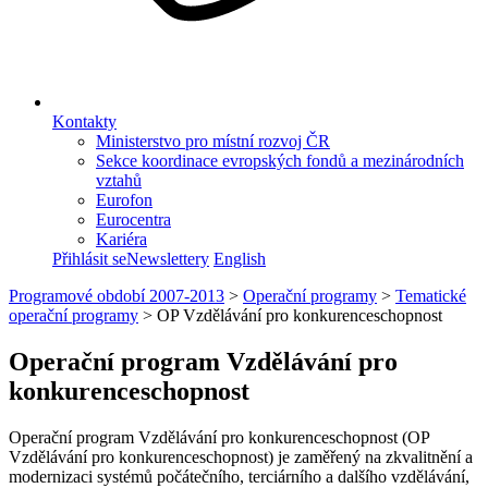
Kontakty
Ministerstvo pro místní rozvoj ČR
Sekce koordinace evropských fondů a mezinárodních
vztahů
Eurofon
Eurocentra
Kariéra
Přihlásit se
Newslettery
English
Programové období 2007-2013
>
Operační programy
>
Tematické
operační programy
>
OP Vzdělávání pro konkurenceschopnost
Operační program Vzdělávání pro
konkurenceschopnost
Operační program Vzdělávání pro konkurenceschopnost (OP
Vzdělávání pro konkurenceschopnost) je zaměřený na zkvalitnění a
modernizaci systémů počátečního, terciárního a dalšího vzdělávání,