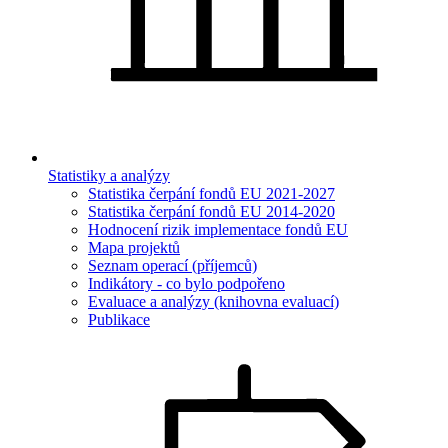
Statistiky a analýzy
Statistika čerpání fondů EU 2021-2027
Statistika čerpání fondů EU 2014-2020
Hodnocení rizik implementace fondů EU
Mapa projektů
Seznam operací (příjemců)
Indikátory - co bylo podpořeno
Evaluace a analýzy (knihovna evaluací)
Publikace