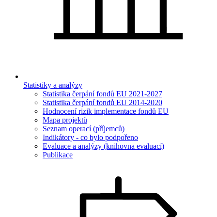
Statistiky a analýzy
Statistika čerpání fondů EU 2021-2027
Statistika čerpání fondů EU 2014-2020
Hodnocení rizik implementace fondů EU
Mapa projektů
Seznam operací (příjemců)
Indikátory - co bylo podpořeno
Evaluace a analýzy (knihovna evaluací)
Publikace