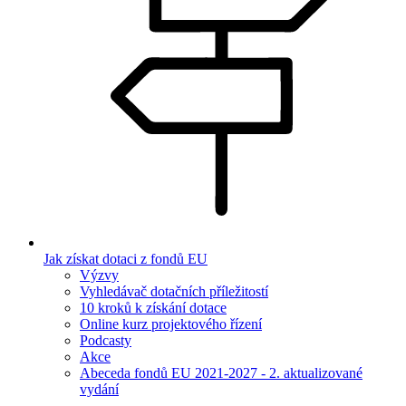
Jak získat dotaci z fondů EU
Výzvy
Vyhledávač dotačních příležitostí
10 kroků k získání dotace
Online kurz projektového řízení
Podcasty
Akce
Abeceda fondů EU 2021-2027 - 2. aktualizované
vydání