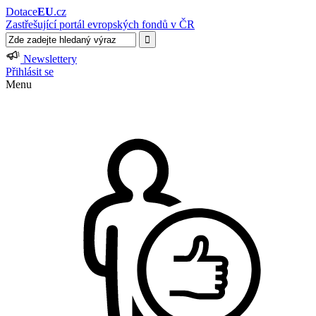
Dotace
EU
.cz
Zastřešující portál evropských fondů v ČR
Newslettery
Přihlásit se
Menu