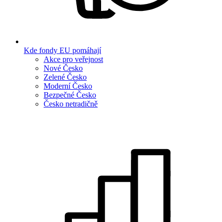
Kde fondy EU pomáhají
Akce pro veřejnost
Nové Česko
Zelené Česko
Moderní Česko
Bezpečné Česko
Česko netradičně