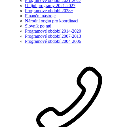
Programové období 2021-2027
Unijní programy 2021-2027
Programové období 2028+
Finanční nástroje
Národní orgán pro koordinaci
Slovník pojmů
Programové období 2014-2020
Programové období 2007-2013
Programové období 2004-2006