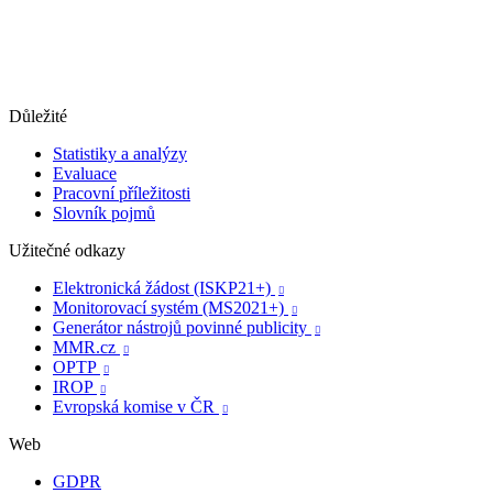
Důležité
Statistiky a analýzy
Evaluace
Pracovní příležitosti
Slovník pojmů
Užitečné odkazy
Elektronická žádost (ISKP21+)

Monitorovací systém (MS2021+)

Generátor nástrojů povinné publicity

MMR.cz

OPTP

IROP

Evropská komise v ČR

Web
GDPR