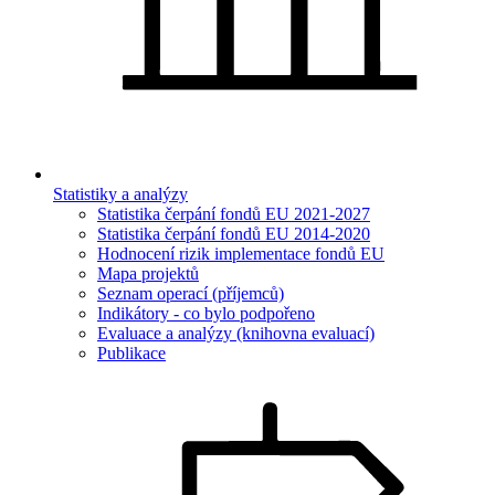
Statistiky a analýzy
Statistika čerpání fondů EU 2021-2027
Statistika čerpání fondů EU 2014-2020
Hodnocení rizik implementace fondů EU
Mapa projektů
Seznam operací (příjemců)
Indikátory - co bylo podpořeno
Evaluace a analýzy (knihovna evaluací)
Publikace