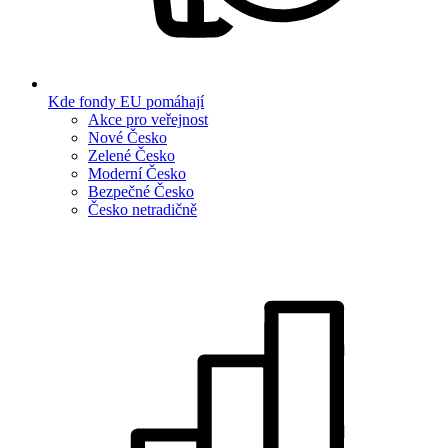
Kde fondy EU pomáhají
Akce pro veřejnost
Nové Česko
Zelené Česko
Moderní Česko
Bezpečné Česko
Česko netradičně