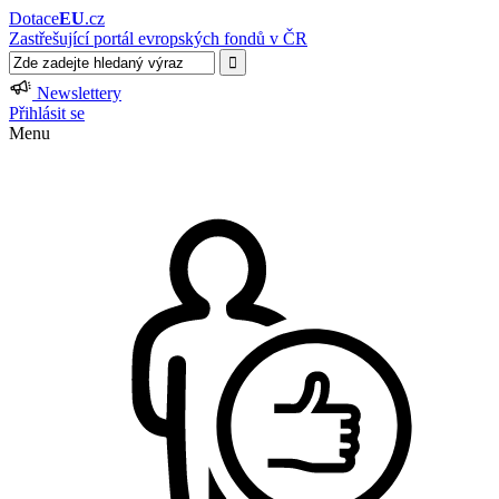
Dotace
EU
.cz
Zastřešující portál evropských fondů v ČR
Newslettery
Přihlásit se
Menu