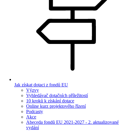
Jak získat dotaci z fondů EU
Výzvy
Vyhledávač dotačních příležitostí
10 kroků k získání dotace
Online kurz projektového řízení
Podcasty
Akce
Abeceda fondů EU 2021-2027 - 2. aktualizované
vydání