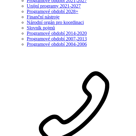
Programové období 2021-2027
Unijní programy 2021-2027
Programové období 2028+
Finanční nástroje
Národní orgán pro koordinaci
Slovník pojmů
Programové období 2014-2020
Programové období 2007-2013
Programové období 2004-2006