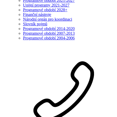
Programové období 2021-2027
Unijní programy 2021-2027
Programové období 2028+
Finanční nástroje
Národní orgán pro koordinaci
Slovník pojmů
Programové období 2014-2020
Programové období 2007-2013
Programové období 2004-2006