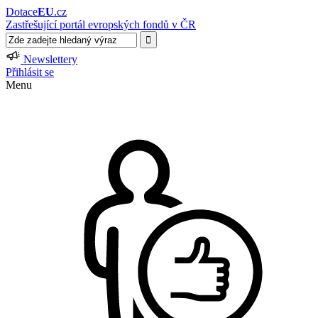
Dotace
EU
.cz
Zastřešující portál evropských fondů v ČR
Newslettery
Přihlásit se
Menu