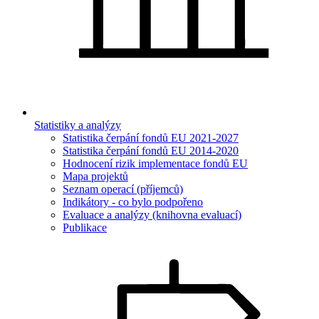
Statistiky a analýzy
Statistika čerpání fondů EU 2021-2027
Statistika čerpání fondů EU 2014-2020
Hodnocení rizik implementace fondů EU
Mapa projektů
Seznam operací (příjemců)
Indikátory - co bylo podpořeno
Evaluace a analýzy (knihovna evaluací)
Publikace