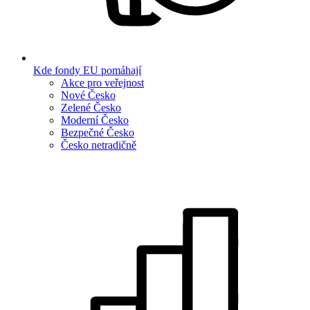
Kde fondy EU pomáhají
Akce pro veřejnost
Nové Česko
Zelené Česko
Moderní Česko
Bezpečné Česko
Česko netradičně