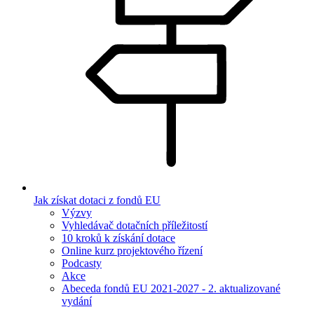
Jak získat dotaci z fondů EU
Výzvy
Vyhledávač dotačních příležitostí
10 kroků k získání dotace
Online kurz projektového řízení
Podcasty
Akce
Abeceda fondů EU 2021-2027 - 2. aktualizované
vydání