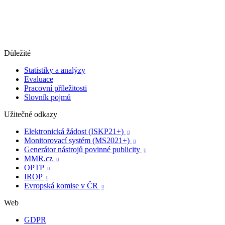
Důležité
Statistiky a analýzy
Evaluace
Pracovní příležitosti
Slovník pojmů
Užitečné odkazy
Elektronická žádost (ISKP21+)

Monitorovací systém (MS2021+)

Generátor nástrojů povinné publicity

MMR.cz

OPTP

IROP

Evropská komise v ČR

Web
GDPR