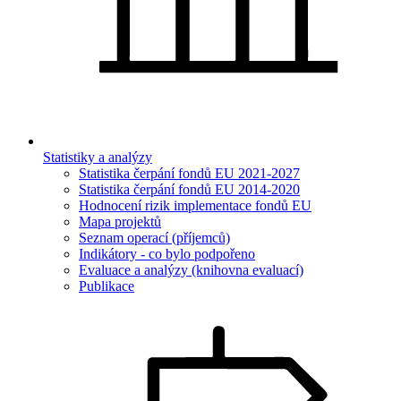
Statistiky a analýzy
Statistika čerpání fondů EU 2021-2027
Statistika čerpání fondů EU 2014-2020
Hodnocení rizik implementace fondů EU
Mapa projektů
Seznam operací (příjemců)
Indikátory - co bylo podpořeno
Evaluace a analýzy (knihovna evaluací)
Publikace