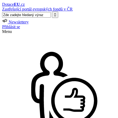
Dotace
EU
.cz
Zastřešující portál evropských fondů v ČR
Newslettery
Přihlásit se
Menu