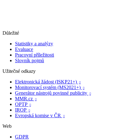
Důležité
Statistiky a analýzy
Evaluace
Pracovní příležitosti
Slovník pojmů
Užitečné odkazy
Elektronická žádost (ISKP21+)

Monitorovací systém (MS2021+)

Generátor nástrojů povinné publicity

MMR.cz

OPTP

IROP

Evropská komise v ČR

Web
GDPR