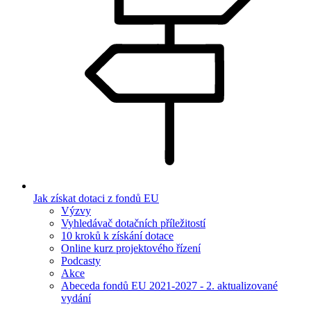
Jak získat dotaci z fondů EU
Výzvy
Vyhledávač dotačních příležitostí
10 kroků k získání dotace
Online kurz projektového řízení
Podcasty
Akce
Abeceda fondů EU 2021-2027 - 2. aktualizované
vydání