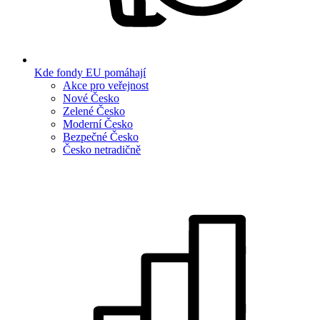
Kde fondy EU pomáhají
Akce pro veřejnost
Nové Česko
Zelené Česko
Moderní Česko
Bezpečné Česko
Česko netradičně