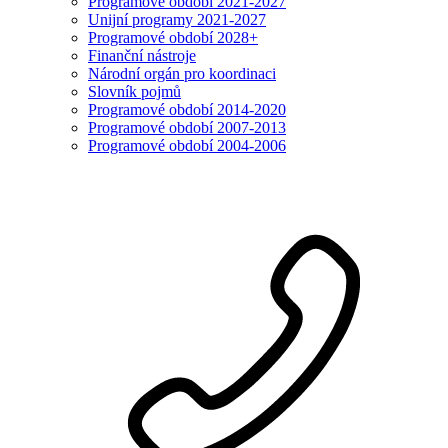
Programové období 2021-2027
Unijní programy 2021-2027
Programové období 2028+
Finanční nástroje
Národní orgán pro koordinaci
Slovník pojmů
Programové období 2014-2020
Programové období 2007-2013
Programové období 2004-2006