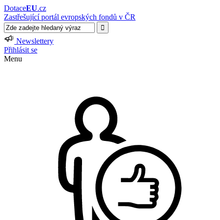
Dotace
EU
.cz
Zastřešující portál evropských fondů v ČR
Newslettery
Přihlásit se
Menu