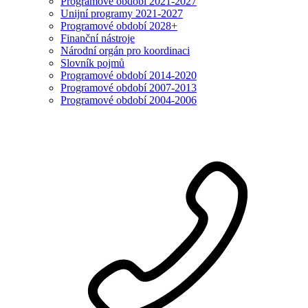
Programové období 2021-2027
Unijní programy 2021-2027
Programové období 2028+
Finanční nástroje
Národní orgán pro koordinaci
Slovník pojmů
Programové období 2014-2020
Programové období 2007-2013
Programové období 2004-2006