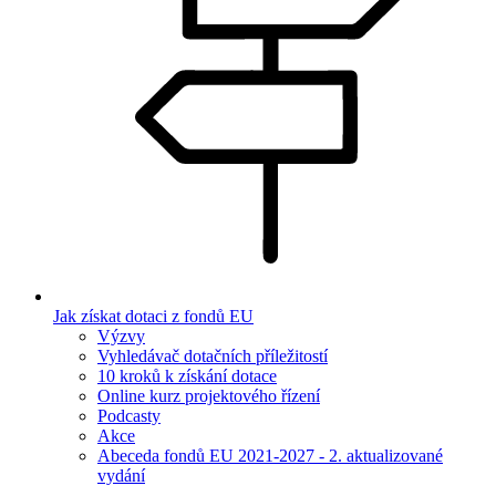
Jak získat dotaci z fondů EU
Výzvy
Vyhledávač dotačních příležitostí
10 kroků k získání dotace
Online kurz projektového řízení
Podcasty
Akce
Abeceda fondů EU 2021-2027 - 2. aktualizované
vydání