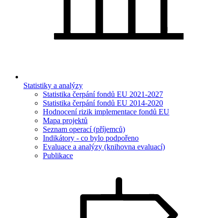
Statistiky a analýzy
Statistika čerpání fondů EU 2021-2027
Statistika čerpání fondů EU 2014-2020
Hodnocení rizik implementace fondů EU
Mapa projektů
Seznam operací (příjemců)
Indikátory - co bylo podpořeno
Evaluace a analýzy (knihovna evaluací)
Publikace