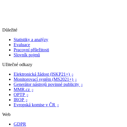
Důležité
Statistiky a analýzy
Evaluace
Pracovní příležitosti
Slovník pojmů
Užitečné odkazy
Elektronická žádost (ISKP21+)

Monitorovací systém (MS2021+)

Generátor nástrojů povinné publicity

MMR.cz

OPTP

IROP

Evropská komise v ČR

Web
GDPR