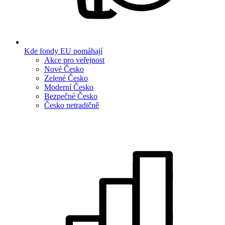
Kde fondy EU pomáhají
Akce pro veřejnost
Nové Česko
Zelené Česko
Moderní Česko
Bezpečné Česko
Česko netradičně