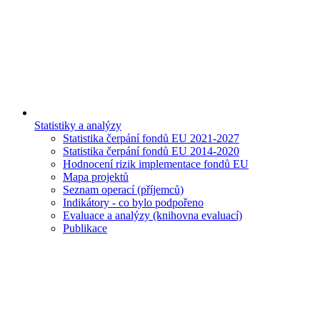
Statistiky a analýzy
Statistika čerpání fondů EU 2021-2027
Statistika čerpání fondů EU 2014-2020
Hodnocení rizik implementace fondů EU
Mapa projektů
Seznam operací (příjemců)
Indikátory - co bylo podpořeno
Evaluace a analýzy (knihovna evaluací)
Publikace