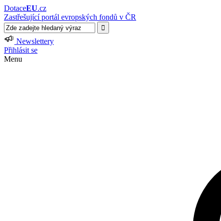
Dotace
EU
.cz
Zastřešující portál evropských fondů v ČR
Newslettery
Přihlásit se
Menu