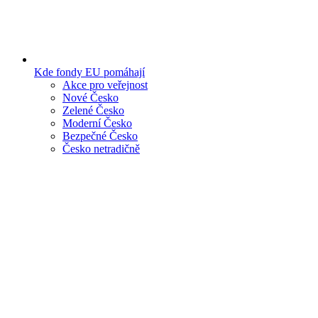
Kde fondy EU pomáhají
Akce pro veřejnost
Nové Česko
Zelené Česko
Moderní Česko
Bezpečné Česko
Česko netradičně