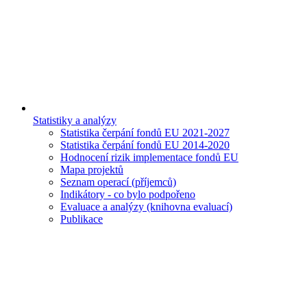
Statistiky a analýzy
Statistika čerpání fondů EU 2021-2027
Statistika čerpání fondů EU 2014-2020
Hodnocení rizik implementace fondů EU
Mapa projektů
Seznam operací (příjemců)
Indikátory - co bylo podpořeno
Evaluace a analýzy (knihovna evaluací)
Publikace