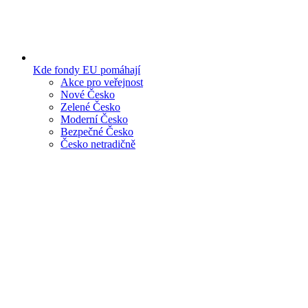
Kde fondy EU pomáhají
Akce pro veřejnost
Nové Česko
Zelené Česko
Moderní Česko
Bezpečné Česko
Česko netradičně