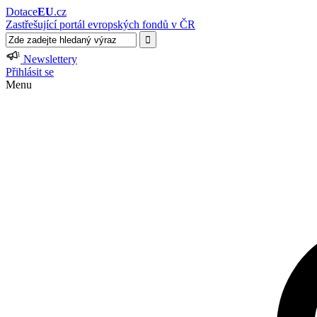
Dotace
EU
.cz
Zastřešující portál evropských fondů v ČR
Newslettery
Přihlásit se
Menu