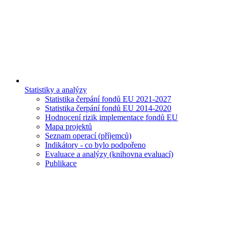
Statistiky a analýzy
Statistika čerpání fondů EU 2021-2027
Statistika čerpání fondů EU 2014-2020
Hodnocení rizik implementace fondů EU
Mapa projektů
Seznam operací (příjemců)
Indikátory - co bylo podpořeno
Evaluace a analýzy (knihovna evaluací)
Publikace