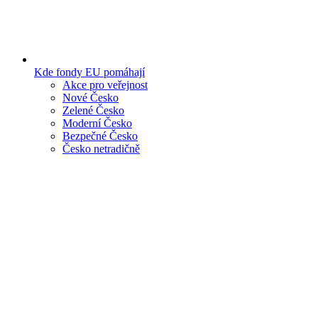
Kde fondy EU pomáhají
Akce pro veřejnost
Nové Česko
Zelené Česko
Moderní Česko
Bezpečné Česko
Česko netradičně