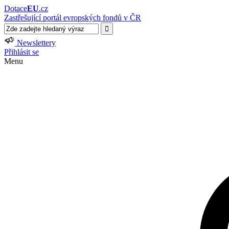
Dotace
EU
.cz
Zastřešující portál evropských fondů v ČR
Newslettery
Přihlásit se
Menu