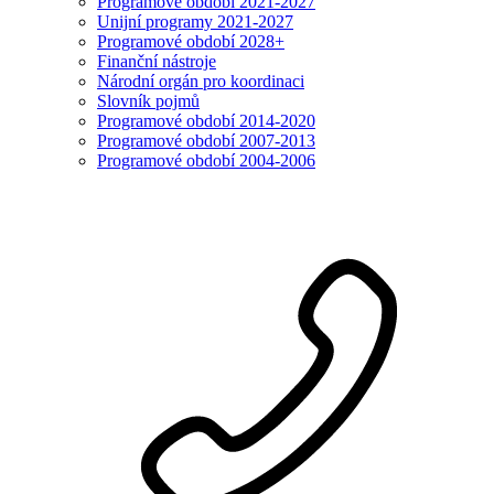
Programové období 2021-2027
Unijní programy 2021-2027
Programové období 2028+
Finanční nástroje
Národní orgán pro koordinaci
Slovník pojmů
Programové období 2014-2020
Programové období 2007-2013
Programové období 2004-2006