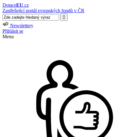
Dotace
EU
.cz
Zastřešující portál evropských fondů v ČR
Newslettery
Přihlásit se
Menu