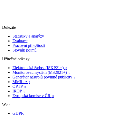
Důležité
Statistiky a analýzy
Evaluace
Pracovní příležitosti
Slovník pojmů
Užitečné odkazy
Elektronická žádost (ISKP21+)

Monitorovací systém (MS2021+)

Generátor nástrojů povinné publicity

MMR.cz

OPTP

IROP

Evropská komise v ČR

Web
GDPR