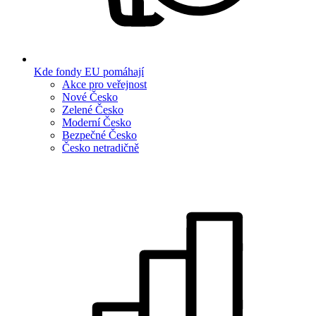
Kde fondy EU pomáhají
Akce pro veřejnost
Nové Česko
Zelené Česko
Moderní Česko
Bezpečné Česko
Česko netradičně