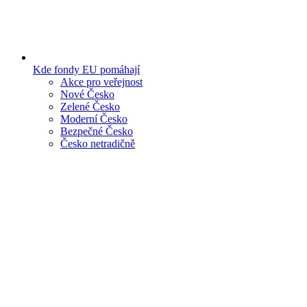
Kde fondy EU pomáhají
Akce pro veřejnost
Nové Česko
Zelené Česko
Moderní Česko
Bezpečné Česko
Česko netradičně