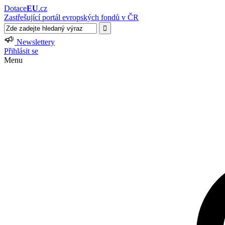
Dotace
EU
.cz
Zastřešující portál evropských fondů v ČR
Newslettery
Přihlásit se
Menu