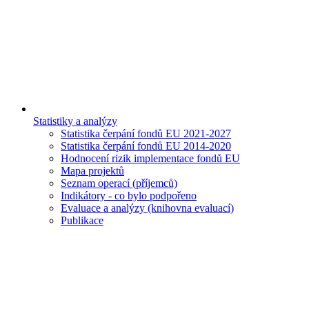
Statistiky a analýzy
Statistika čerpání fondů EU 2021-2027
Statistika čerpání fondů EU 2014-2020
Hodnocení rizik implementace fondů EU
Mapa projektů
Seznam operací (příjemců)
Indikátory - co bylo podpořeno
Evaluace a analýzy (knihovna evaluací)
Publikace