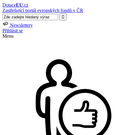
Dotace
EU
.cz
Zastřešující portál evropských fondů v ČR
Newslettery
Přihlásit se
Menu