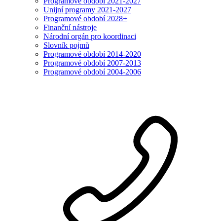
Programové období 2021-2027
Unijní programy 2021-2027
Programové období 2028+
Finanční nástroje
Národní orgán pro koordinaci
Slovník pojmů
Programové období 2014-2020
Programové období 2007-2013
Programové období 2004-2006