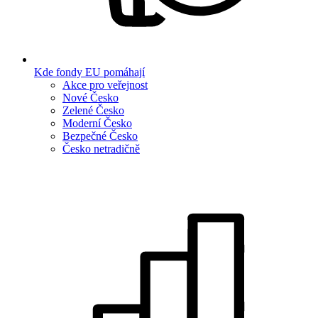
Kde fondy EU pomáhají
Akce pro veřejnost
Nové Česko
Zelené Česko
Moderní Česko
Bezpečné Česko
Česko netradičně