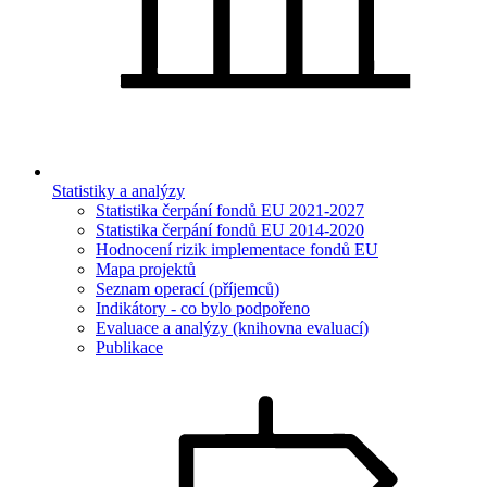
Statistiky a analýzy
Statistika čerpání fondů EU 2021-2027
Statistika čerpání fondů EU 2014-2020
Hodnocení rizik implementace fondů EU
Mapa projektů
Seznam operací (příjemců)
Indikátory - co bylo podpořeno
Evaluace a analýzy (knihovna evaluací)
Publikace