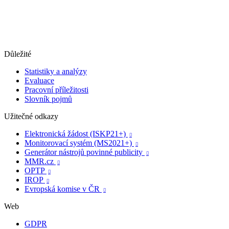
Důležité
Statistiky a analýzy
Evaluace
Pracovní příležitosti
Slovník pojmů
Užitečné odkazy
Elektronická žádost (ISKP21+)

Monitorovací systém (MS2021+)

Generátor nástrojů povinné publicity

MMR.cz

OPTP

IROP

Evropská komise v ČR

Web
GDPR