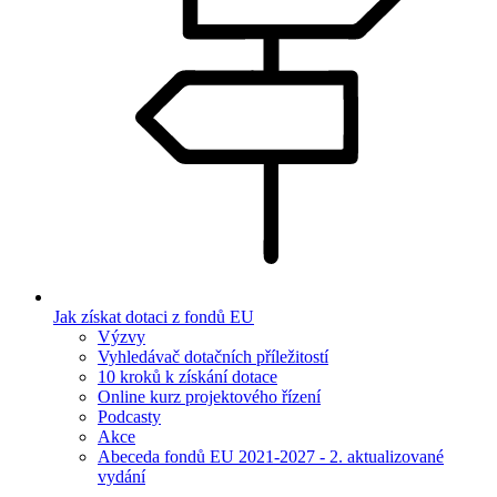
Jak získat dotaci z fondů EU
Výzvy
Vyhledávač dotačních příležitostí
10 kroků k získání dotace
Online kurz projektového řízení
Podcasty
Akce
Abeceda fondů EU 2021-2027 - 2. aktualizované
vydání