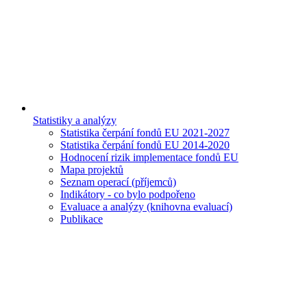
Statistiky a analýzy
Statistika čerpání fondů EU 2021-2027
Statistika čerpání fondů EU 2014-2020
Hodnocení rizik implementace fondů EU
Mapa projektů
Seznam operací (příjemců)
Indikátory - co bylo podpořeno
Evaluace a analýzy (knihovna evaluací)
Publikace