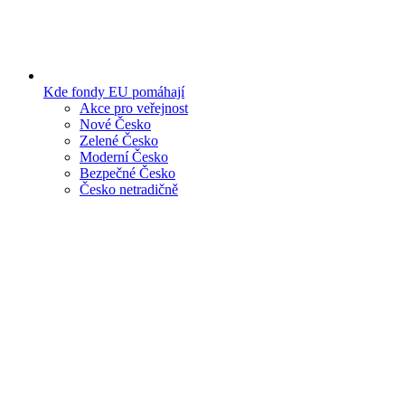
Kde fondy EU pomáhají
Akce pro veřejnost
Nové Česko
Zelené Česko
Moderní Česko
Bezpečné Česko
Česko netradičně