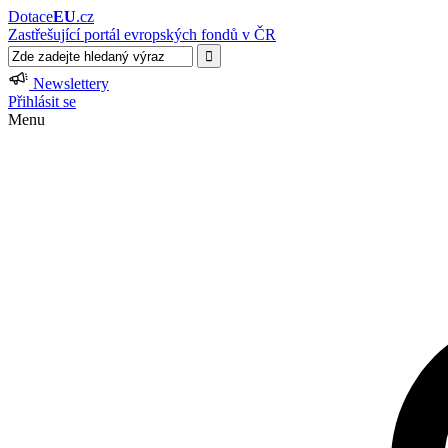
Dotace
EU
.cz
Zastřešující portál evropských fondů v ČR
Newslettery
Přihlásit se
Menu