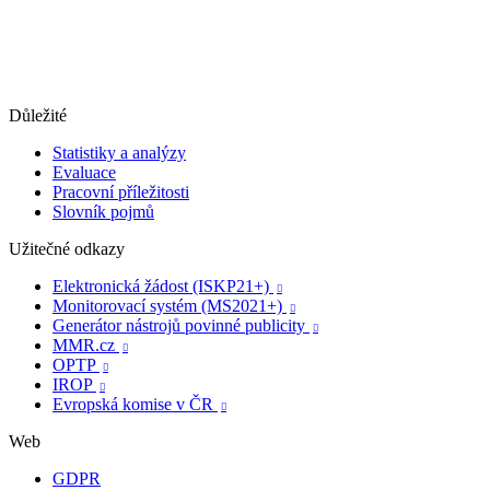
Důležité
Statistiky a analýzy
Evaluace
Pracovní příležitosti
Slovník pojmů
Užitečné odkazy
Elektronická žádost (ISKP21+)

Monitorovací systém (MS2021+)

Generátor nástrojů povinné publicity

MMR.cz

OPTP

IROP

Evropská komise v ČR

Web
GDPR