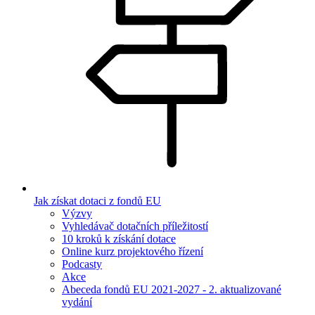
Jak získat dotaci z fondů EU
Výzvy
Vyhledávač dotačních příležitostí
10 kroků k získání dotace
Online kurz projektového řízení
Podcasty
Akce
Abeceda fondů EU 2021-2027 - 2. aktualizované
vydání