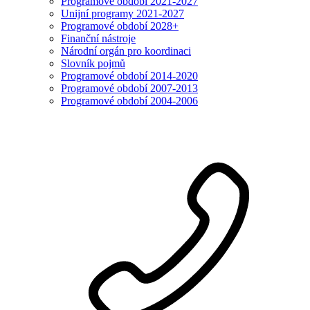
Programové období 2021-2027
Unijní programy 2021-2027
Programové období 2028+
Finanční nástroje
Národní orgán pro koordinaci
Slovník pojmů
Programové období 2014-2020
Programové období 2007-2013
Programové období 2004-2006