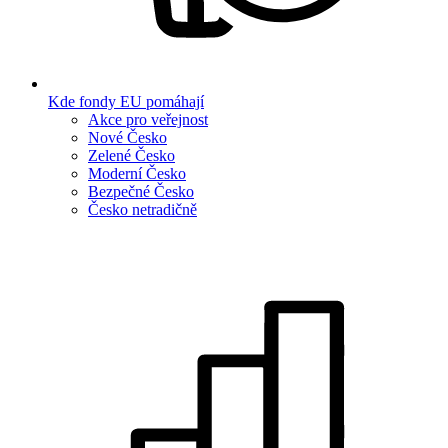
Kde fondy EU pomáhají
Akce pro veřejnost
Nové Česko
Zelené Česko
Moderní Česko
Bezpečné Česko
Česko netradičně