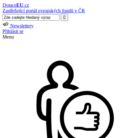
Dotace
EU
.cz
Zastřešující portál evropských fondů v ČR
Newslettery
Přihlásit se
Menu