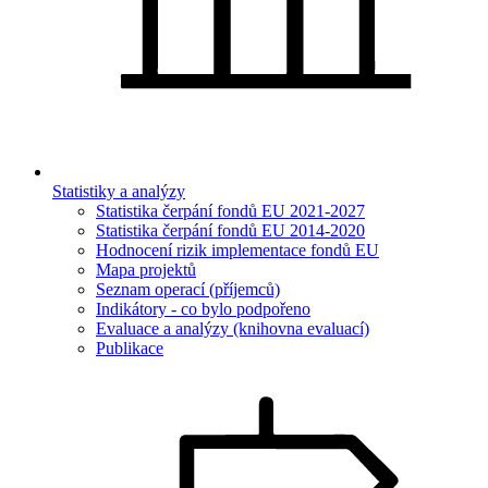
Statistiky a analýzy
Statistika čerpání fondů EU 2021-2027
Statistika čerpání fondů EU 2014-2020
Hodnocení rizik implementace fondů EU
Mapa projektů
Seznam operací (příjemců)
Indikátory - co bylo podpořeno
Evaluace a analýzy (knihovna evaluací)
Publikace