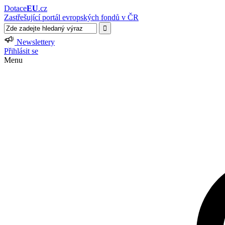
Dotace
EU
.cz
Zastřešující portál evropských fondů v ČR
Newslettery
Přihlásit se
Menu