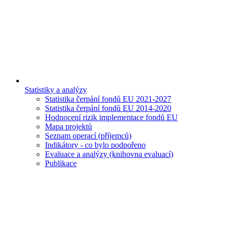
Statistiky a analýzy
Statistika čerpání fondů EU 2021-2027
Statistika čerpání fondů EU 2014-2020
Hodnocení rizik implementace fondů EU
Mapa projektů
Seznam operací (příjemců)
Indikátory - co bylo podpořeno
Evaluace a analýzy (knihovna evaluací)
Publikace