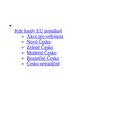
Kde fondy EU pomáhají
Akce pro veřejnost
Nové Česko
Zelené Česko
Moderní Česko
Bezpečné Česko
Česko netradičně