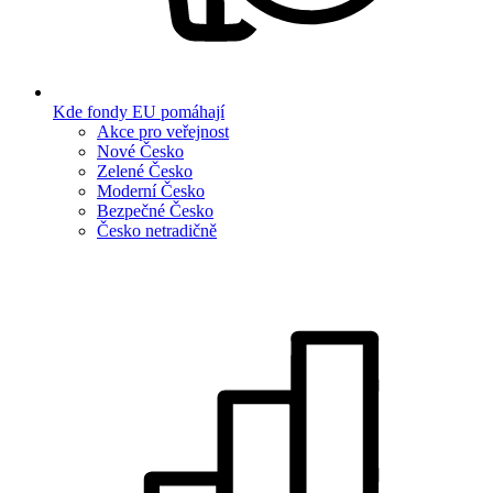
Kde fondy EU pomáhají
Akce pro veřejnost
Nové Česko
Zelené Česko
Moderní Česko
Bezpečné Česko
Česko netradičně