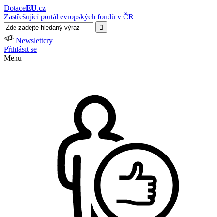
Dotace
EU
.cz
Zastřešující portál evropských fondů v ČR
Newslettery
Přihlásit se
Menu