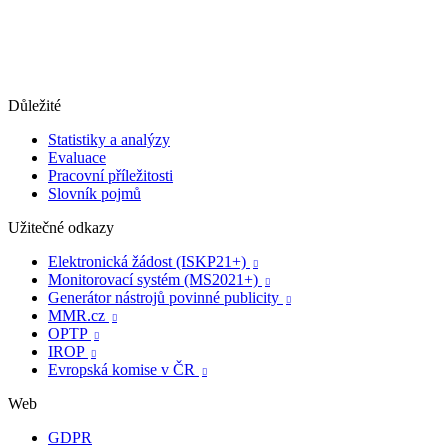
Důležité
Statistiky a analýzy
Evaluace
Pracovní příležitosti
Slovník pojmů
Užitečné odkazy
Elektronická žádost (ISKP21+)

Monitorovací systém (MS2021+)

Generátor nástrojů povinné publicity

MMR.cz

OPTP

IROP

Evropská komise v ČR

Web
GDPR