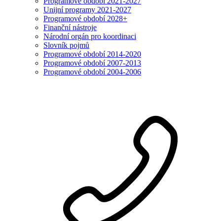
Programové období 2021-2027
Unijní programy 2021-2027
Programové období 2028+
Finanční nástroje
Národní orgán pro koordinaci
Slovník pojmů
Programové období 2014-2020
Programové období 2007-2013
Programové období 2004-2006