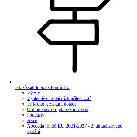
Jak získat dotaci z fondů EU
Výzvy
Vyhledávač dotačních příležitostí
10 kroků k získání dotace
Online kurz projektového řízení
Podcasty
Akce
Abeceda fondů EU 2021-2027 - 2. aktualizované
vydání