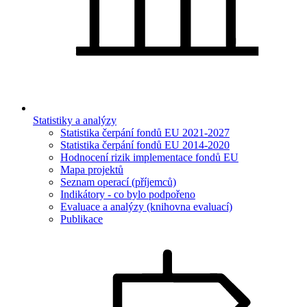
Statistiky a analýzy
Statistika čerpání fondů EU 2021-2027
Statistika čerpání fondů EU 2014-2020
Hodnocení rizik implementace fondů EU
Mapa projektů
Seznam operací (příjemců)
Indikátory - co bylo podpořeno
Evaluace a analýzy (knihovna evaluací)
Publikace