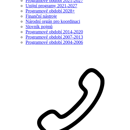
Programové období 2021-2027
Unijní programy 2021-2027
Programové období 2028+
Finanční nástroje
Národní orgán pro koordinaci
Slovník pojmů
Programové období 2014-2020
Programové období 2007-2013
Programové období 2004-2006