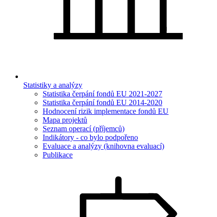
Statistiky a analýzy
Statistika čerpání fondů EU 2021-2027
Statistika čerpání fondů EU 2014-2020
Hodnocení rizik implementace fondů EU
Mapa projektů
Seznam operací (příjemců)
Indikátory - co bylo podpořeno
Evaluace a analýzy (knihovna evaluací)
Publikace