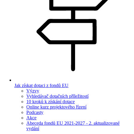
Jak získat dotaci z fondů EU
Výzvy
Vyhledávač dotačních příležitostí
10 kroků k získání dotace
Online kurz projektového řízení
Podcasty
Akce
Abeceda fondů EU 2021-2027 - 2. aktualizované
vydání