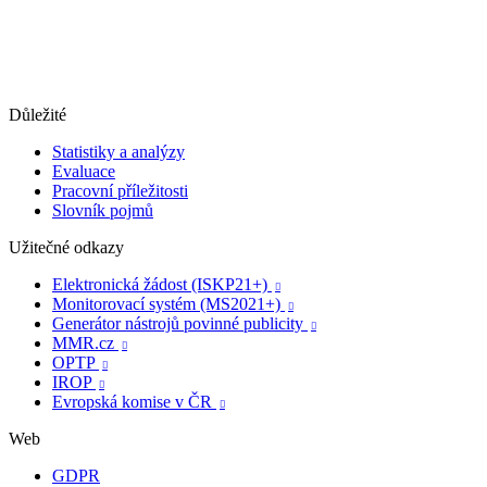
Důležité
Statistiky a analýzy
Evaluace
Pracovní příležitosti
Slovník pojmů
Užitečné odkazy
Elektronická žádost (ISKP21+)

Monitorovací systém (MS2021+)

Generátor nástrojů povinné publicity

MMR.cz

OPTP

IROP

Evropská komise v ČR

Web
GDPR