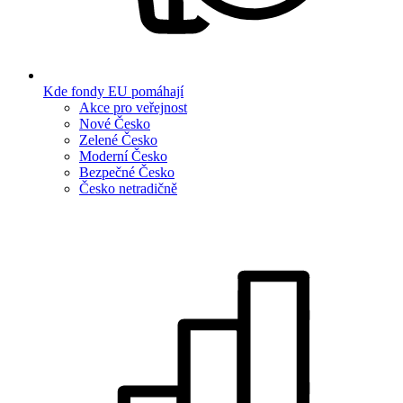
Kde fondy EU pomáhají
Akce pro veřejnost
Nové Česko
Zelené Česko
Moderní Česko
Bezpečné Česko
Česko netradičně