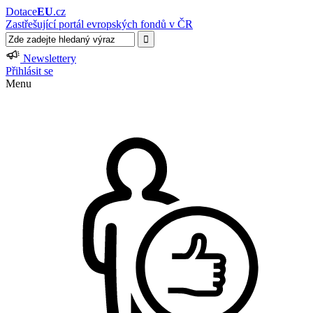
Dotace
EU
.cz
Zastřešující portál evropských fondů v ČR
Newslettery
Přihlásit se
Menu