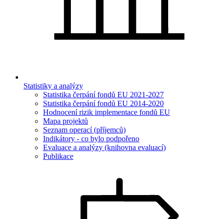
Statistiky a analýzy
Statistika čerpání fondů EU 2021-2027
Statistika čerpání fondů EU 2014-2020
Hodnocení rizik implementace fondů EU
Mapa projektů
Seznam operací (příjemců)
Indikátory - co bylo podpořeno
Evaluace a analýzy (knihovna evaluací)
Publikace