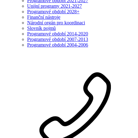
Programové období 2021-2027
Unijní programy 2021-2027
Programové období 2028+
Finanční nástroje
Národní orgán pro koordinaci
Slovník pojmů
Programové období 2014-2020
Programové období 2007-2013
Programové období 2004-2006