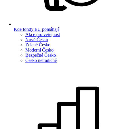
Kde fondy EU pomáhají
Akce pro veřejnost
Nové Česko
Zelené Česko
Moderní Česko
Bezpečné Česko
Česko netradičně