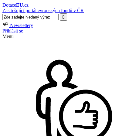
Dotace
EU
.cz
Zastřešující portál evropských fondů v ČR
Newslettery
Přihlásit se
Menu