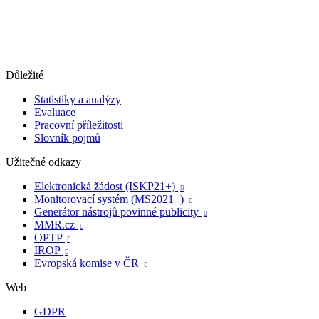
Důležité
Statistiky a analýzy
Evaluace
Pracovní příležitosti
Slovník pojmů
Užitečné odkazy
Elektronická žádost (ISKP21+)

Monitorovací systém (MS2021+)

Generátor nástrojů povinné publicity

MMR.cz

OPTP

IROP

Evropská komise v ČR

Web
GDPR