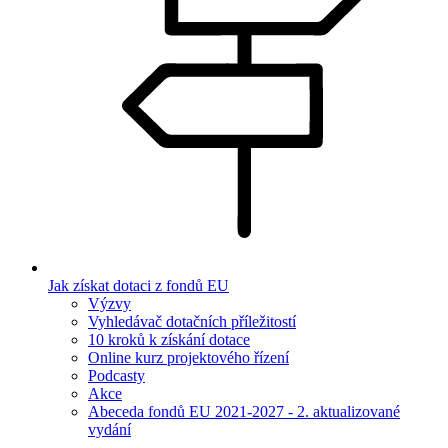
Jak získat dotaci z fondů EU
Výzvy
Vyhledávač dotačních příležitostí
10 kroků k získání dotace
Online kurz projektového řízení
Podcasty
Akce
Abeceda fondů EU 2021-2027 - 2. aktualizované
vydání