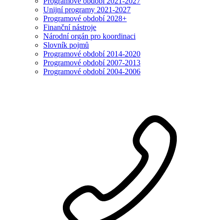
Programové období 2021-2027
Unijní programy 2021-2027
Programové období 2028+
Finanční nástroje
Národní orgán pro koordinaci
Slovník pojmů
Programové období 2014-2020
Programové období 2007-2013
Programové období 2004-2006