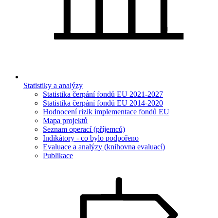
Statistiky a analýzy
Statistika čerpání fondů EU 2021-2027
Statistika čerpání fondů EU 2014-2020
Hodnocení rizik implementace fondů EU
Mapa projektů
Seznam operací (příjemců)
Indikátory - co bylo podpořeno
Evaluace a analýzy (knihovna evaluací)
Publikace