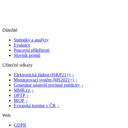
Důležité
Statistiky a analýzy
Evaluace
Pracovní příležitosti
Slovník pojmů
Užitečné odkazy
Elektronická žádost (ISKP21+)

Monitorovací systém (MS2021+)

Generátor nástrojů povinné publicity

MMR.cz

OPTP

IROP

Evropská komise v ČR

Web
GDPR