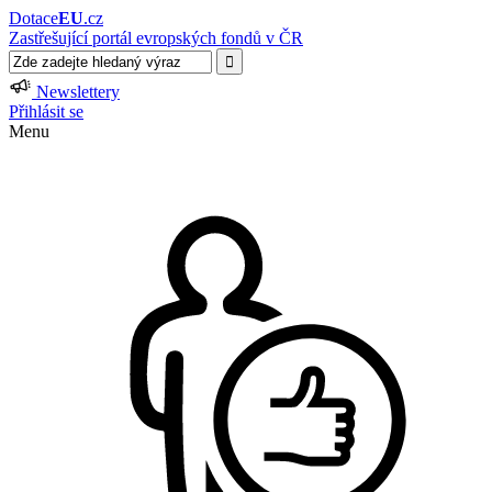
Dotace
EU
.cz
Zastřešující portál evropských fondů v ČR
Newslettery
Přihlásit se
Menu