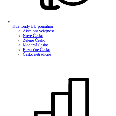
Kde fondy EU pomáhají
Akce pro veřejnost
Nové Česko
Zelené Česko
Moderní Česko
Bezpečné Česko
Česko netradičně