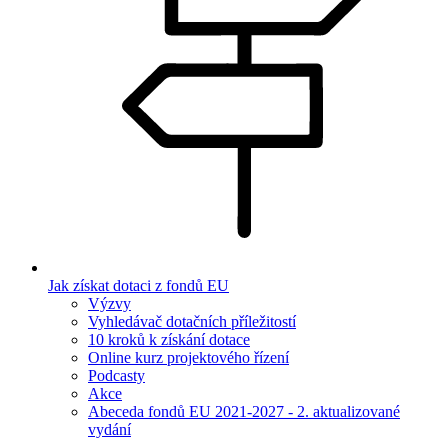
Jak získat dotaci z fondů EU
Výzvy
Vyhledávač dotačních příležitostí
10 kroků k získání dotace
Online kurz projektového řízení
Podcasty
Akce
Abeceda fondů EU 2021-2027 - 2. aktualizované
vydání