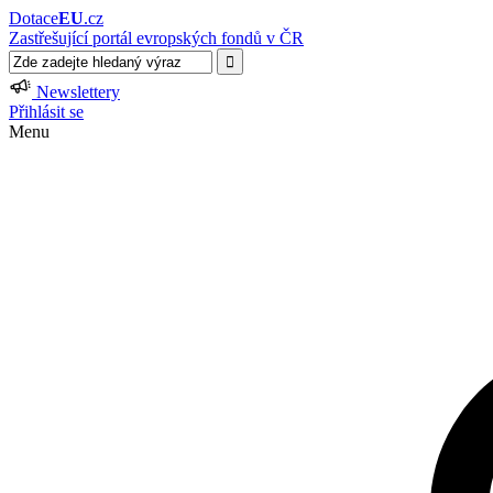
Dotace
EU
.cz
Zastřešující portál evropských fondů v ČR
Newslettery
Přihlásit se
Menu