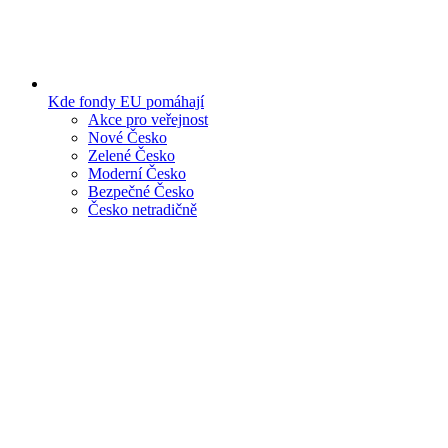
Kde fondy EU pomáhají
Akce pro veřejnost
Nové Česko
Zelené Česko
Moderní Česko
Bezpečné Česko
Česko netradičně