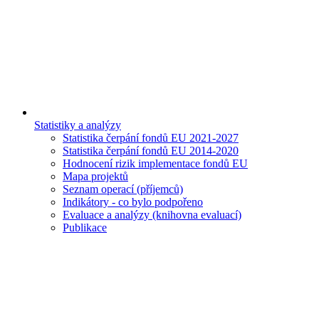
Statistiky a analýzy
Statistika čerpání fondů EU 2021-2027
Statistika čerpání fondů EU 2014-2020
Hodnocení rizik implementace fondů EU
Mapa projektů
Seznam operací (příjemců)
Indikátory - co bylo podpořeno
Evaluace a analýzy (knihovna evaluací)
Publikace