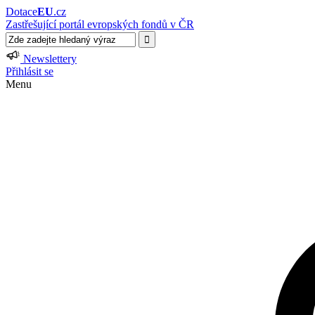
Dotace
EU
.cz
Zastřešující portál evropských fondů v ČR
Newslettery
Přihlásit se
Menu