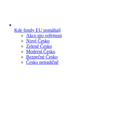
Kde fondy EU pomáhají
Akce pro veřejnost
Nové Česko
Zelené Česko
Moderní Česko
Bezpečné Česko
Česko netradičně