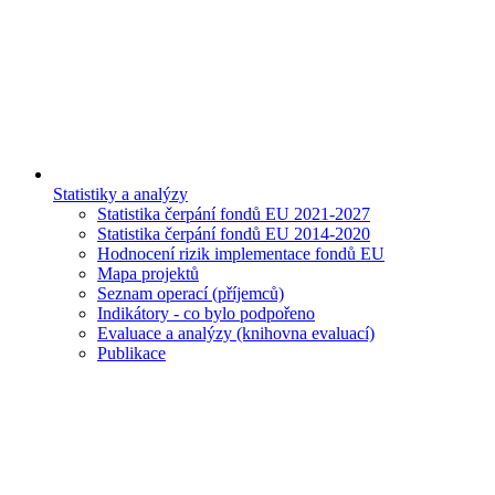
Statistiky a analýzy
Statistika čerpání fondů EU 2021-2027
Statistika čerpání fondů EU 2014-2020
Hodnocení rizik implementace fondů EU
Mapa projektů
Seznam operací (příjemců)
Indikátory - co bylo podpořeno
Evaluace a analýzy (knihovna evaluací)
Publikace