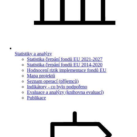
Statistiky a analýzy
Statistika čerpání fondů EU 2021-2027
Statistika čerpání fondů EU 2014-2020
Hodnocení rizik implementace fondů EU
Mapa projektů
Seznam operací (příjemců)
Indikátory - co bylo podpořeno
Evaluace a analýzy (knihovna evaluací)
Publikace