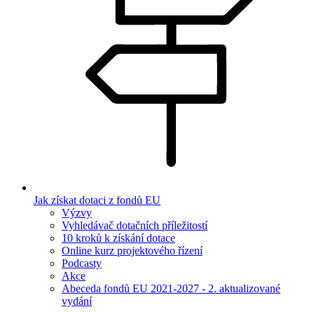
Jak získat dotaci z fondů EU
Výzvy
Vyhledávač dotačních příležitostí
10 kroků k získání dotace
Online kurz projektového řízení
Podcasty
Akce
Abeceda fondů EU 2021-2027 - 2. aktualizované
vydání