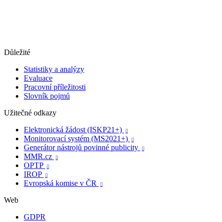
Důležité
Statistiky a analýzy
Evaluace
Pracovní příležitosti
Slovník pojmů
Užitečné odkazy
Elektronická žádost (ISKP21+)

Monitorovací systém (MS2021+)

Generátor nástrojů povinné publicity

MMR.cz

OPTP

IROP

Evropská komise v ČR

Web
GDPR