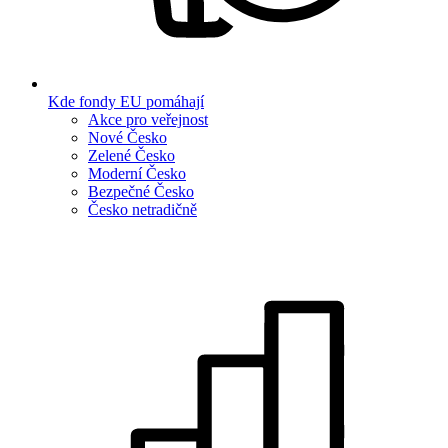
Kde fondy EU pomáhají
Akce pro veřejnost
Nové Česko
Zelené Česko
Moderní Česko
Bezpečné Česko
Česko netradičně