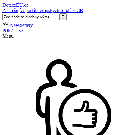
Dotace
EU
.cz
Zastřešující portál evropských fondů v ČR
Newslettery
Přihlásit se
Menu