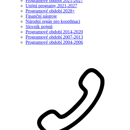
Programové období 2021-2027
Unijní programy 2021-2027
Programové období 2028+
Finanční nástroje
Národní orgán pro koordinaci
Slovník pojmů
Programové období 2014-2020
Programové období 2007-2013
Programové období 2004-2006